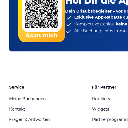
Hol Dir die A
Dein Urlaubsbegleiter – vor 
Exklusive App-Rabatte
au
Komplett kostenlos,
kein
Alle Buchungsinfos immer 
Scan mich
Service
Für Partner
Meine Buchungen
Hoteliers
Kontakt
Widgets
Fragen & Antworten
Partnerprogram