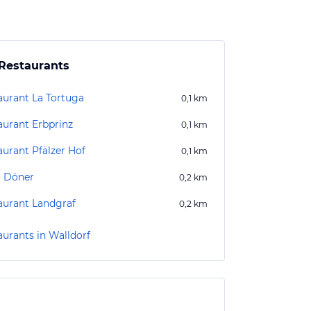
Restaurants
aurant La Tortuga
0,1
km
aurant Erbprinz
0,1
km
aurant Pfälzer Hof
0,1
km
l Döner
0,2
km
aurant Landgraf
0,2
km
aurants in Walldorf