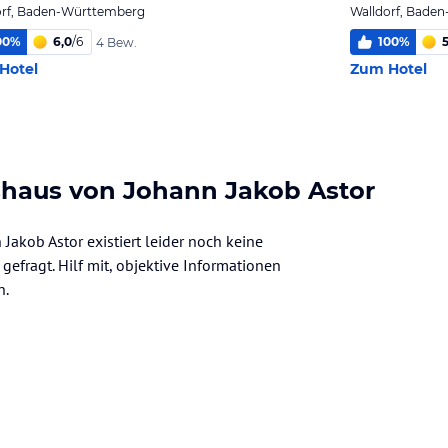
orf, Baden-Württemberg
Walldorf, Bade
00
%
6,0
/
6
100
%
5
4 Bew.
Hotel
Zum Hotel
shaus von Johann Jakob Astor
akob Astor existiert leider noch keine
gefragt. Hilf mit, objektive Informationen
n.