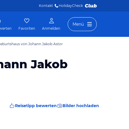
Kontakt
HolidayCheck 
Menü
werten
Favoriten
Anmelden
Geburtshaus von Johann Jakob Astor
hann Jakob
Reisetipp bewerten
Bilder hochladen