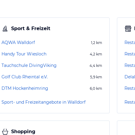
Sport & Freizeit
AQWA Walldorf
Rest
1,2
km
Handy Tour Wiesloch
Rest
4,2
km
Tauchschule DivingViking
Rest
4,4
km
Golf Club Rheintal e.V.
Dela
5,9
km
DTM Hockenheimring
Rest
6,0
km
Sport- und Freizeitangebote in Walldorf
Rest
Shopping