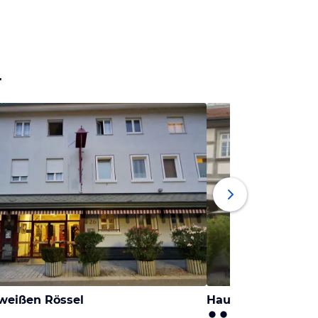
r
weißen Rössel
Haus Landgraf