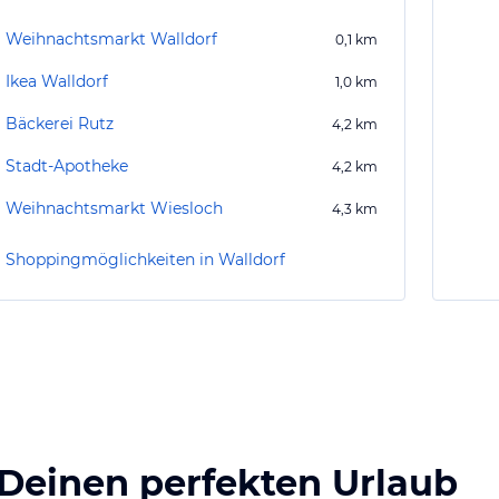
Weihnachtsmarkt Walldorf
0,1
km
Ikea Walldorf
1,0
km
Bäckerei Rutz
4,2
km
Stadt-Apotheke
4,2
km
Weihnachtsmarkt Wiesloch
4,3
km
Shoppingmöglichkeiten in Walldorf
 Deinen perfekten Urlaub