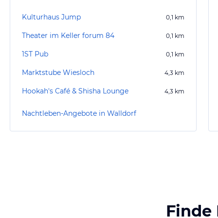
Kulturhaus Jump
0,1
km
Theater im Keller forum 84
0,1
km
1ST Pub
0,1
km
Marktstube Wiesloch
4,3
km
Hookah's Café & Shisha Lounge
4,3
km
Nachtleben-Angebote in Walldorf
Finde