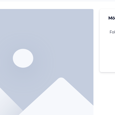
Mö
Fo