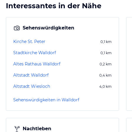
Interessantes in der Nähe
Sehenswürdigkeiten
Kirche St. Peter
0,1
km
Stadtkirche Walldorf
0,1
km
Altes Rathaus Walldorf
0,2
km
Altstadt Walldorf
0,4
km
Altstadt Wiesloch
4,0
km
Sehenswürdigkeiten in Walldorf
Nachtleben