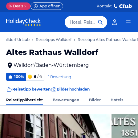
%
Deals
App öffnen
Kontakt
Hotel, Reiseziel
Walldorf Urlaub
Reisetipps Walldorf
Reisetipp Altes Rathaus Walldorf
Altes Rathaus Walldorf
Walldorf/Baden-Württemberg
100%
6
/ 6
1 Bewertung
Reisetipp bewerten
Bilder hochladen
Reisetippübersicht
Bewertungen
Bilder
Hotels