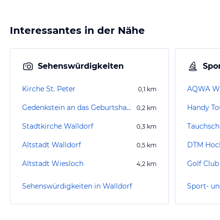
Interessantes in der Nähe
Sehenswürdigkeiten
Spor
Kirche St. Peter
AQWA Wa
0,1
km
Gedenkstein an das Geburtshaus von Johann Jakob Astor
Handy To
0,2
km
Stadtkirche Walldorf
Tauchsch
0,3
km
Altstadt Walldorf
DTM Hoc
0,5
km
Altstadt Wiesloch
Golf Club 
4,2
km
Sehenswürdigkeiten in Walldorf