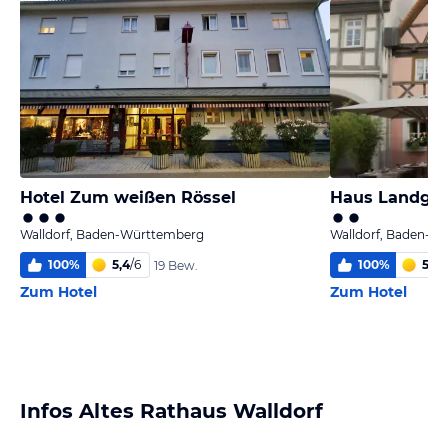
Hotel Zum weißen Rössel
Haus Landgra
Walldorf, Baden-Württemberg
Walldorf, Baden-W
100
%
5,4
/
6
100
%
5,7
/
19 Bew.
Zum Hotel
Zum Hotel
Infos Altes Rathaus Walldorf