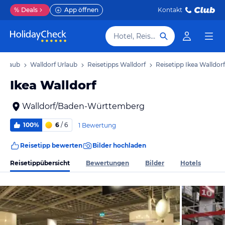
%
Deals
App öffnen
Kontakt
Hotel, Reiseziel
Urlaub
Walldorf Urlaub
Reisetipps Walldorf
Reisetipp Ikea Walldorf
Ikea Walldorf
Walldorf/Baden-Württemberg
100%
6
/ 6
1 Bewertung
Reisetipp bewerten
Bilder hochladen
Reisetippübersicht
Bewertungen
Bilder
Hotels