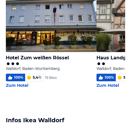
Hotel Zum weißen Rössel
Haus Landgra
Walldorf, Baden-Württemberg
Walldorf, Baden-W
100
%
5,4
/
6
100
%
5,7
/
19 Bew.
Zum Hotel
Zum Hotel
Infos Ikea Walldorf