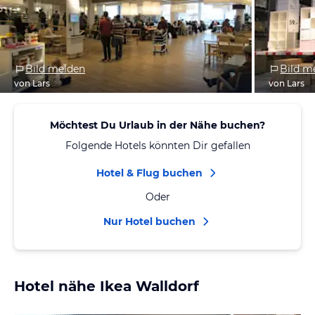
Bild melden
Bild m
von Lars
von Lars
Möchtest Du Urlaub in der Nähe buchen?
Folgende Hotels könnten Dir gefallen
Hotel & Flug buchen
Oder
Nur Hotel buchen
Hotel nähe Ikea Walldorf