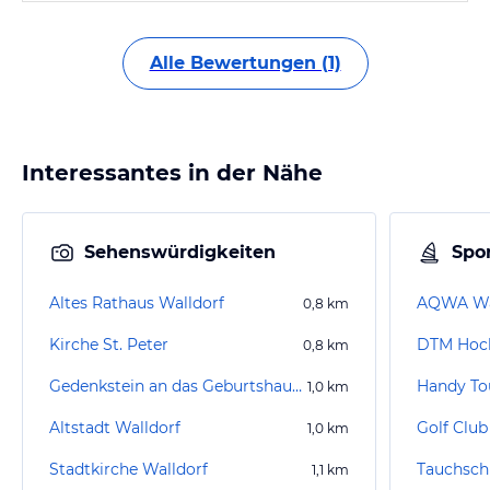
Alle Bewertungen (1)
Interessantes in der Nähe
Sehenswürdigkeiten
Spor
Altes Rathaus Walldorf
AQWA Wa
0,8
km
Kirche St. Peter
DTM Hoc
0,8
km
Gedenkstein an das Geburtshaus von Johann Jakob Astor
Handy To
1,0
km
Altstadt Walldorf
Golf Club 
1,0
km
Stadtkirche Walldorf
Tauchsch
1,1
km