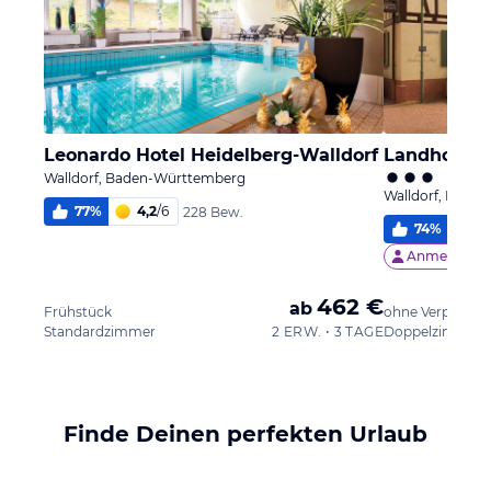
Leonardo Hotel Heidelberg-Walldorf
Landhotel S
Walldorf, Baden-Württemberg
Walldorf, Bade
77
%
4,2
/
6
228 Bew.
74
%
5,
Anmelden &
462 €
ab
Frühstück
ohne Verpflegu
Standardzimmer
2 ERW. • 3 TAGE
Doppelzimmer
Finde Deinen perfekten Urlaub