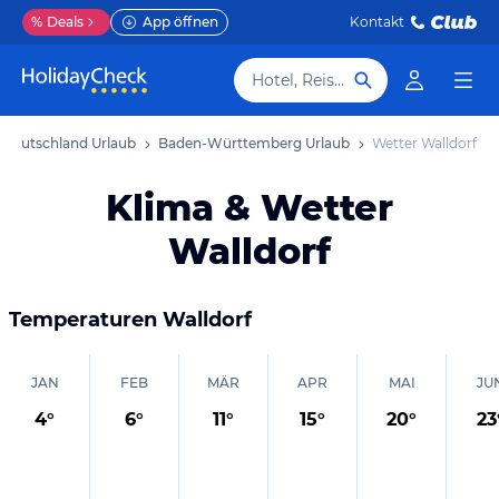
%
Deals
App öffnen
Kontakt
Hotel, Reiseziel
Deutschland Urlaub
Baden-Württemberg Urlaub
Wetter Walldorf
Klima & Wetter
Walldorf
Temperaturen
Walldorf
JAN
FEB
MÄR
APR
MAI
JU
4
°
6
°
11
°
15
°
20
°
23