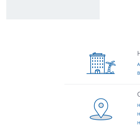
Ein Badezimmer
vom Hotelier • Oktober 2016
A
B
H
H
H