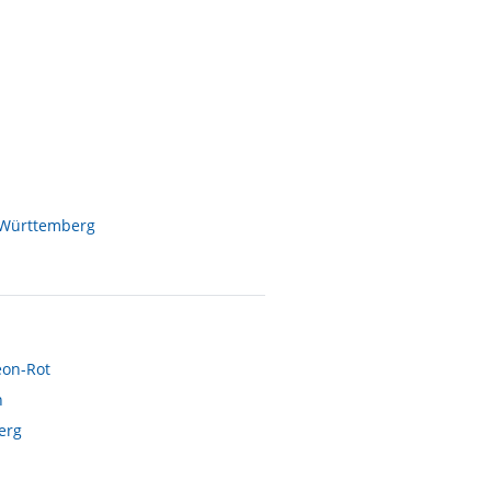
-Württemberg
eon-Rot
h
erg