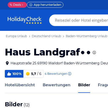
%
Deals
App herunterladen
Europa Urlaub
Deutschland Urlaub
Baden-Württemberg Urlaub
Haus Landgraf
Hauptstraße 25 69190 Walldorf Baden-Württemberg Deu
100%
5,7
/ 6
4
Bewertungen
Hotelübersicht
Bewertungen
Bilder
Frag
Bilder
(
12
)