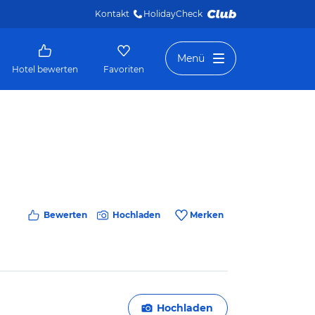
Kontakt
HolidayCheck 
Menü
Hotel bewerten
Favoriten
Bewerten
Hochladen
Merken
Hochladen