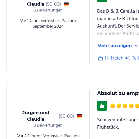
Claudia
(
56-60
)
3
Bewertungen
Das B & B. Carella i
man in alle Richtun
Vor 1 Jahr • Verreist als Paar im
Auskunft. Der Servi
September 2024
ein anderes Motto u
und ausreichend Pl
Mehr anzeigen
Hilfreich
Tei
Absolut zu empf
Jürgen und
(
56-60
)
Claudia
Sehr zentrale Lage.
3
Bewertungen
Frühstück.
Vor 2 Jahren • Verreist als Paar im