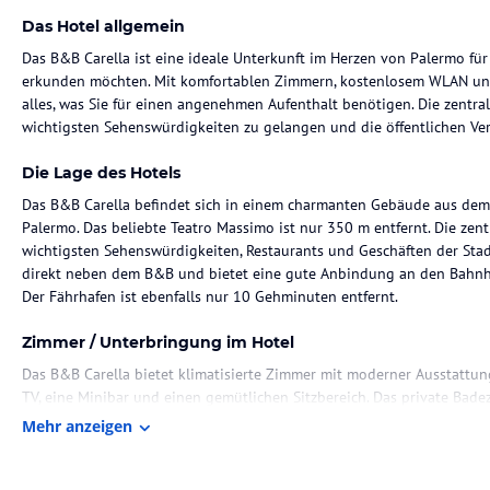
Das Hotel allgemein
Das B&B Carella ist eine ideale Unterkunft im Herzen von Palermo für 
erkunden möchten. Mit komfortablen Zimmern, kostenlosem WLAN und
alles, was Sie für einen angenehmen Aufenthalt benötigen. Die zentr
wichtigsten Sehenswürdigkeiten zu gelangen und die öffentlichen Ve
Die Lage des Hotels
Das B&B Carella befindet sich in einem charmanten Gebäude aus dem
Palermo. Das beliebte Teatro Massimo ist nur 350 m entfernt. Die zen
wichtigsten Sehenswürdigkeiten, Restaurants und Geschäften der Stadt
direkt neben dem B&B und bietet eine gute Anbindung an den Bahnh
Der Fährhafen ist ebenfalls nur 10 Gehminuten entfernt.
Zimmer / Unterbringung im Hotel
Das B&B Carella bietet klimatisierte Zimmer mit moderner Ausstattun
TV, eine Minibar und einen gemütlichen Sitzbereich. Das private Bade
kostenfreien Pflegeprodukten und einem Haartrockner ausgestattet. 
Mehr anzeigen
Bademäntel bereitgestellt. Kostenloses WLAN steht Ihnen im gesamt
Gastronomie im Hotel