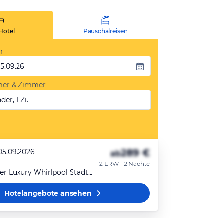
Hotel
Pauschalreisen
m
05.09.26
mer & Zimmer
der, 1 Zi.
289 €
 05.09.2026
ab
2 ERW • 2 Nächte
Doppelzimmer Luxury Whirlpool Stadtblick
Hotelangebote
ansehen