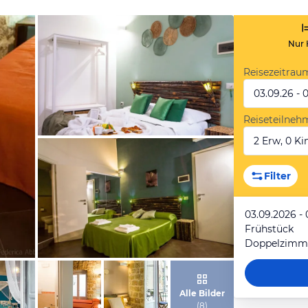
Nur 
Reisezeitrau
03.09.26 - 
Reiseteilneh
2 Erw, 0 Kin
von Expedia
Filter
03.09.2026 -
Frühstück
von Expedia
Alle Bilder
(
8
)