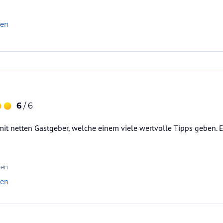
len
6
/ 6
t netten Gastgeber, welche einem viele wertvolle Tipps geben. Ei
ten
len