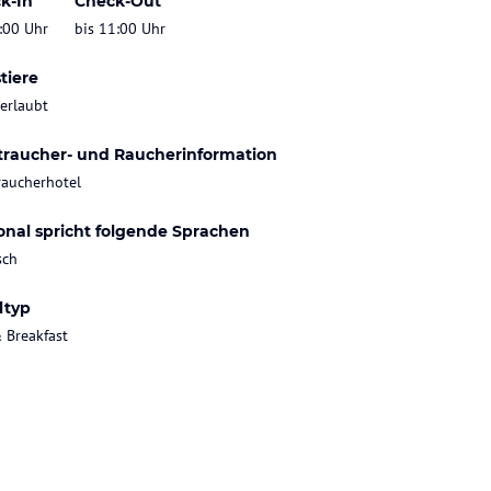
k-In
Check-Out
:00 Uhr
bis 11:00 Uhr
tiere
 erlaubt
traucher- und Raucherinformation
raucherhotel
onal spricht folgende Sprachen
sch
ltyp
 Breakfast