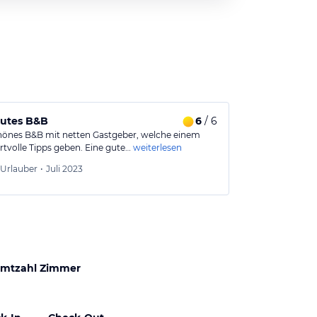
gutes B&B
6
/ 6
hönes B&B mit netten Gastgeber, welche einem
rtvolle Tipps geben. Eine gute…
weiterlesen
Urlauber
•
Juli 2023
mtzahl Zimmer