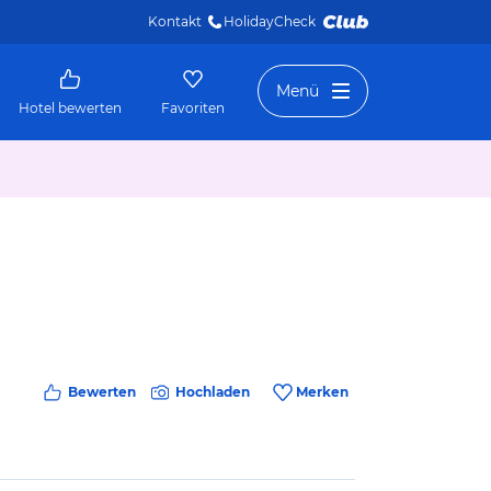
Kontakt
HolidayCheck 
Menü
Hotel bewerten
Favoriten
Bewerten
Hochladen
Merken