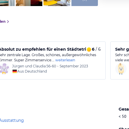
den
Absolut zu empfehlen für einen Städtetrip
6
/ 6
Sehr 
Sehr zentrale Lage. Großes, schönes, außergewöhnliches
Sehr sc
Zimmer. Super Zimmerservice.…
weiterlesen
viele we
Jürgen und Claudia
56-60
•
September 2023
Aus Deutschland
Gesa
< 50
Ausstattung