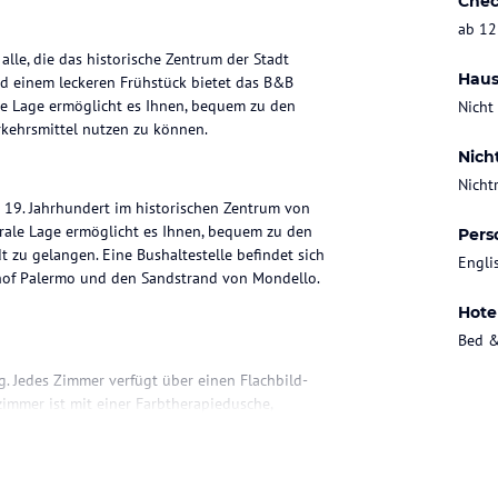
Chec
ab 12
alle, die das historische Zentrum der Stadt
Haus
 einem leckeren Frühstück bietet das B&B
ale Lage ermöglicht es Ihnen, bequem zu den
Nicht
rkehrsmittel nutzen zu können.
Nich
Nicht
 19. Jahrhundert im historischen Zentrum von
trale Lage ermöglicht es Ihnen, bequem zu den
Pers
 zu gelangen. Eine Bushaltestelle befindet sich
Engli
of Palermo und den Sandstrand von Mondello.
Hote
Bed &
g. Jedes Zimmer verfügt über einen Flachbild-
zimmer ist mit einer Farbtherapiedusche,
Für zusätzlichen Komfort werden auch weiche
en Gebäude zur Verfügung.