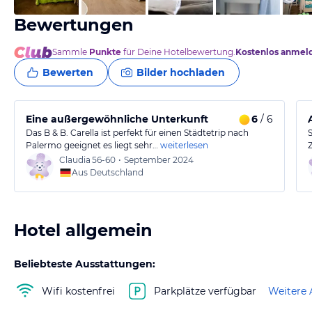
Bewertungen
Sammle
Punkte
für Deine Hotelbewertung.
Kostenlos anmel
Bewerten
Bilder hochladen
Eine außergewöhnliche Unterkunft
6
/ 6
Das B & B. Carella ist perfekt für einen Städtetrip nach
Palermo geeignet es liegt sehr…
weiterlesen
Claudia
56-60
•
September 2024
Aus Deutschland
Hotel allgemein
Beliebteste Ausstattungen:
Wifi kostenfrei
Parkplätze verfügbar
Weitere 