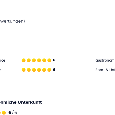
 Frühstück. Das Frühstücksbuffet umfasst
rken.
wertungen)
 zu erkunden. Besichtigen Sie die
 nahegelegenen Restaurants oder entspannen
hen Verkehrsmittel ermöglichen es Ihnen,
ice
6
Gastronom
ohne Gewähr. Bitte lies vor der Buchung die
e
6
Sport & Un
hnliche Unterkunft
6
/ 6