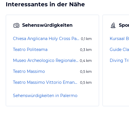
Interessantes in der Nähe
Sehenswürdigkeiten
Spor
Chiesa Anglicana Holy Cross Palermo
Kursaal 
0,1
km
Teatro Politeama
Guide Cl
0,3
km
Museo Archeologico Regionale Antonino Salinas
Diving T
0,4
km
Teatro Massimo
0,5
km
Teatro Massimo Vittorio Emanuele di Palermo
0,5
km
Sehenswürdigkeiten in Palermo