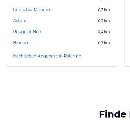
Cuticchio Mimmo
0,3
km
Astoria
0,3
km
Rouge et Noir
0,4
km
Biondo
0,7
km
Nachtleben-Angebote in Palermo
Finde