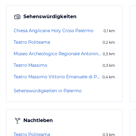
Sehenswürdigkeiten
Chiesa Anglicana Holy Cross Palermo
0,1
km
Teatro Politeama
0,2
km
Museo Archeologico Regionale Antonino Salinas
0,3
km
Teatro Massimo
0,3
km
Teatro Massimo Vittorio Emanuele di Palermo
0,4
km
Sehenswürdigkeiten in Palermo
Nachtleben
Teatro Politeama
0,3
km