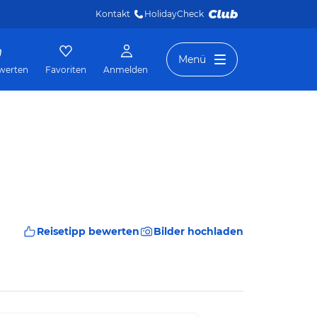
Kontakt
HolidayCheck 
Menü
werten
Favoriten
Anmelden
Reisetipp bewerten
Bilder hochladen