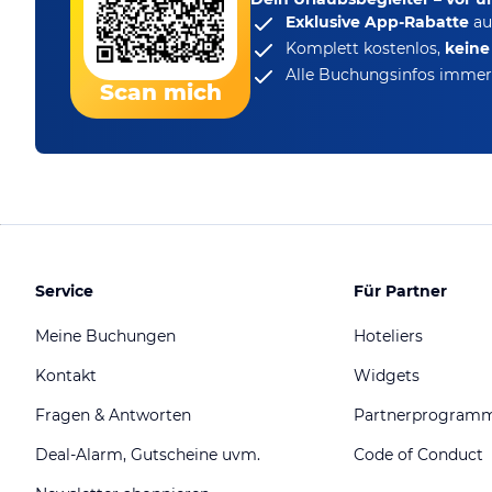
Exklusive App-Rabatte
au
Komplett kostenlos,
kein
Alle Buchungsinfos immer 
Scan mich
Service
Für Partner
Meine Buchungen
Hoteliers
Kontakt
Widgets
Fragen & Antworten
Partnerprogram
Deal-Alarm, Gutscheine uvm.
Code of Conduct