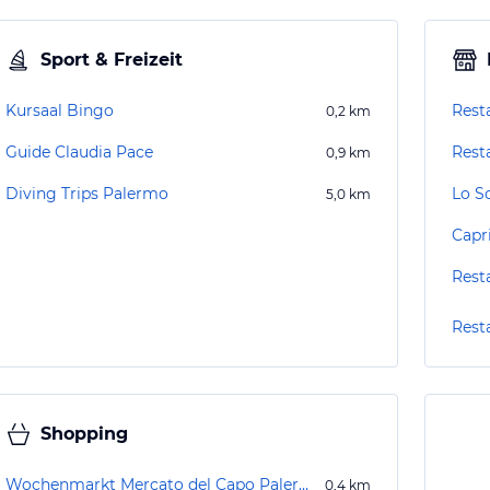
Sport & Freizeit
Kursaal Bingo
Rest
0,2
km
Guide Claudia Pace
Resta
0,9
km
Diving Trips Palermo
Lo S
5,0
km
Capri
Rest
Rest
Shopping
Wochenmarkt Mercato del Capo Palermo
0,4
km