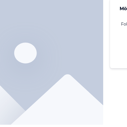
Mö
Fo