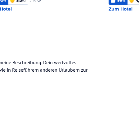
00
%
5,0
/
6
99
%
4
2 Bew.
Hotel
Zum Hotel
emeine Beschreibung. Dein wertvolles
n wie in Reiseführern anderen Urlaubern zur