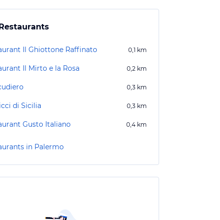
Restaurants
aurant Il Ghiottone Raffinato
0,1
km
urant Il Mirto e la Rosa
0,2
km
cudiero
0,3
km
cci di Sicilia
0,3
km
aurant Gusto Italiano
0,4
km
aurants in Palermo