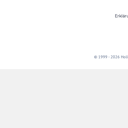
Erklär
© 1999 - 2026 Holi