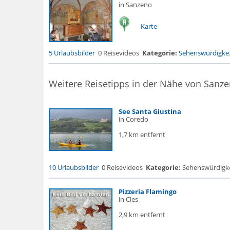
in Sanzeno
Karte
5 Urlaubsbilder
0 Reisevideos
Kategorie:
Sehenswürdigke.
Weitere Reisetipps in der Nähe von Sanz
See Santa Giustina
in Coredo
1,7 km entfernt
10 Urlaubsbilder
0 Reisevideos
Kategorie:
Sehenswürdigke...
Pizzeria Flamingo
in Cles
2,9 km entfernt