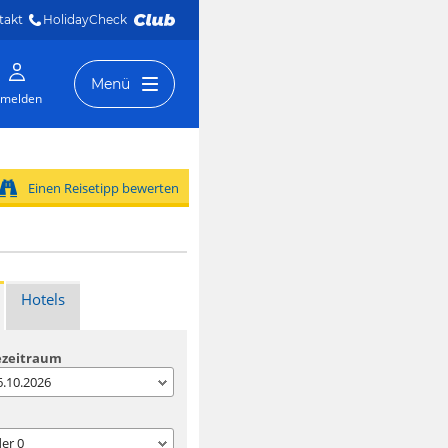
takt
HolidayCheck 
Menü
melden
Einen Reisetipp bewerten
Hotels
ezeitraum
06.10.2026
der
0