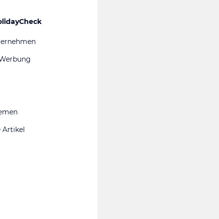
olidayCheck
ternehmen
 Werbung
hemen
 Artikel