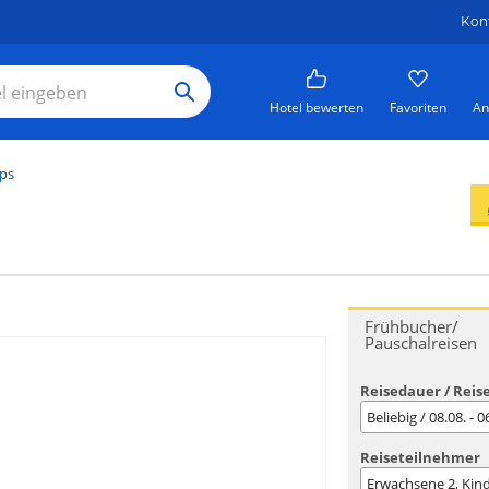
Kon
Hotel bewerten
Favoriten
An
pps
Frühbucher/
Pauschalreisen
Reisedauer / Reis
Beliebig / 08.08. - 
Reiseteilnehmer
Erwachsene
2
, Kin