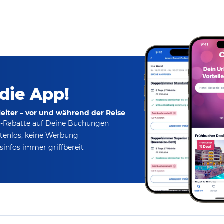
 die App!
eiter – vor und während der Reise
p-Rabatte
auf Deine Buchungen
tenlos,
keine Werbung
infos immer griffbereit