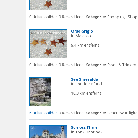
0 Urlaubsbilder
0 Reisevideos
Kategorie:
Shopping - Shop
Orso Grigio
in Malosco
9,4 km entfernt
0 Urlaubsbilder
0 Reisevideos
Kategorie:
Essen & Trinken -
See Smeralda
in Fondo / Pfund
10,3 km entfernt
6 Urlaubsbilder
0 Reisevideos
Kategorie:
Sehenswürdigke... 
Schloss Thun
in Ton (Trentino)