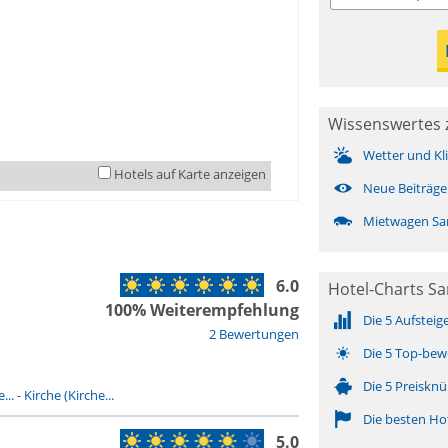
Wissenswertes 
Wetter und Kl
Hotels auf Karte anzeigen
Neue Beiträge
Mietwagen Sa
6.0
Hotel-Charts S
100% Weiterempfehlung
Die 5 Aufsteig
2 Bewertungen
Die 5 Top-bew
Die 5 Preisknü
...
-
Kirche (Kirche...
Die besten Ho
5.0