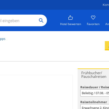
Kon
Hotel bewerten
Favoriten
An
ipps
Frühbucher/
Pauschalreisen
Reisedauer / Reis
Beliebig / 07.08. - 
Reiseteilnehmer
Erwachsene
2
, Kin