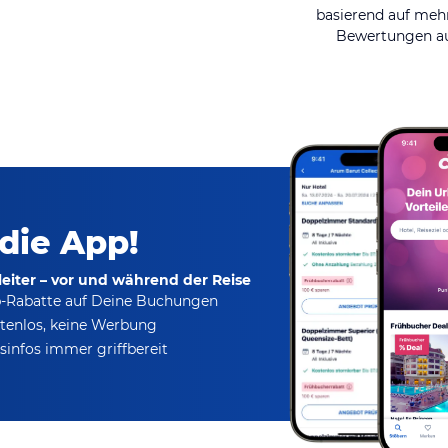
basierend auf mehr
Bewertungen au
 die App!
eiter – vor und während der Reise
p-Rabatte
auf Deine Buchungen
tenlos,
keine Werbung
infos immer griffbereit