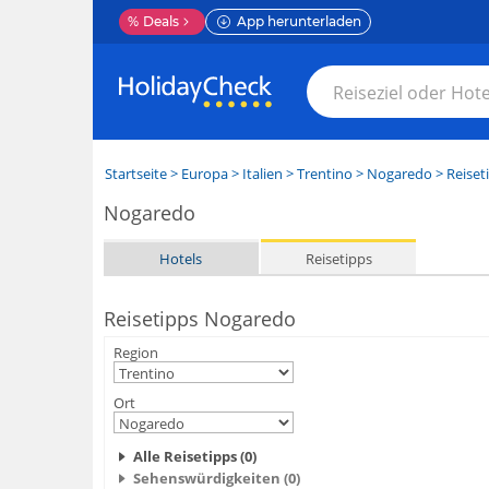
%
Deals
App herunterladen
Startseite
>
Europa
>
Italien
>
Trentino
>
Nogaredo
> Reiset
Nogaredo
Hotels
Reisetipps
Reisetipps Nogaredo
Region
Ort
Alle Reisetipps (0)
Sehenswürdigkeiten (0)