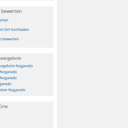
 bewerten
erten
sem Ort hochladen
pp bewerten
seangebote
 Angebote Nogaredo
s Nogaredo
s Nogaredo
garedo
iten Nogaredo
Orte