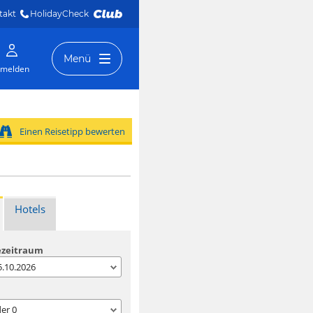
takt
HolidayCheck 
Menü
melden
Einen Reisetipp bewerten
Hotels
ezeitraum
05.10.2026
der
0