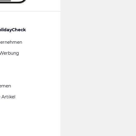
olidayCheck
ternehmen
 Werbung
hemen
 Artikel