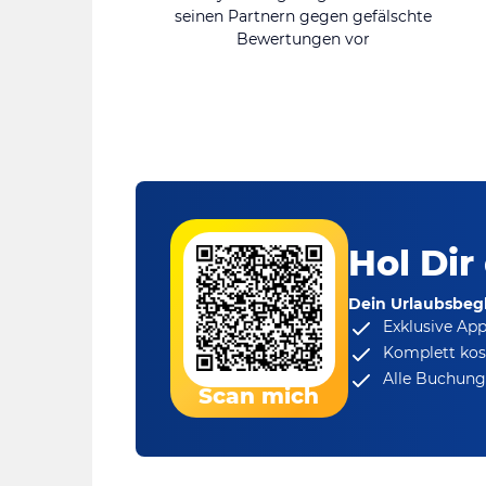
seinen Partnern gegen gefälschte
Bewertungen vor
Hol Dir
Dein Urlaubsbegl
Exklusive Ap
Komplett kos
Alle Buchungs
Scan mich