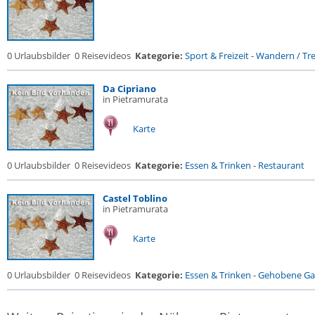
0 Urlaubsbilder
0 Reisevideos
Kategorie:
Sport & Freizeit
-
Wandern / Trek
Da Cipriano
in Pietramurata
Karte
0 Urlaubsbilder
0 Reisevideos
Kategorie:
Essen & Trinken
-
Restaurant
Castel Toblino
in Pietramurata
Karte
0 Urlaubsbilder
0 Reisevideos
Kategorie:
Essen & Trinken
-
Gehobene Gas