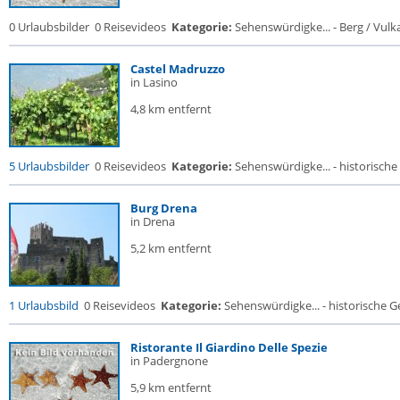
0 Urlaubsbilder
0 Reisevideos
Kategorie:
Sehenswürdigke... - Berg / Vulk
Castel Madruzzo
in Lasino
4,8 km entfernt
5 Urlaubsbilder
0 Reisevideos
Kategorie:
Sehenswürdigke... - historische 
Burg Drena
in Drena
5,2 km entfernt
1 Urlaubsbild
0 Reisevideos
Kategorie:
Sehenswürdigke... - historische Ge
Ristorante Il Giardino Delle Spezie
in Padergnone
5,9 km entfernt