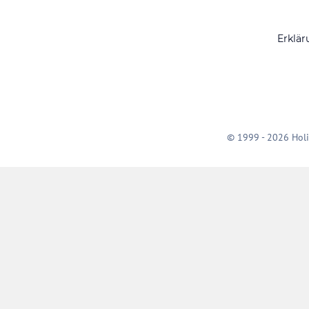
Erklär
© 1999 - 2026 Holi