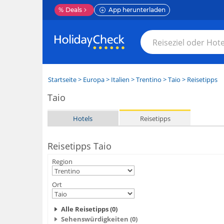
%
Deals
App herunterladen
Startseite
>
Europa
>
Italien
>
Trentino
>
Taio
> Reisetipps
Taio
Hotels
Reisetipps
Reisetipps Taio
Region
Ort
Alle Reisetipps (0)
Sehenswürdigkeiten (0)