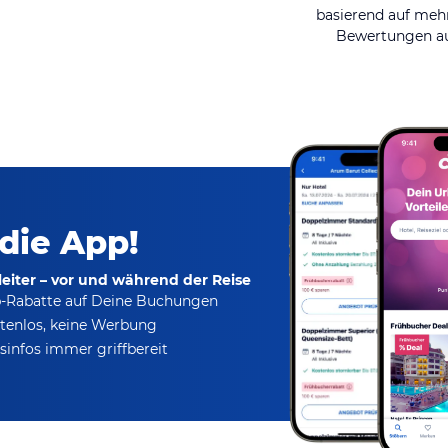
basierend auf mehr
Bewertungen au
 die App!
eiter – vor und während der Reise
p-Rabatte
auf Deine Buchungen
tenlos,
keine Werbung
infos immer griffbereit