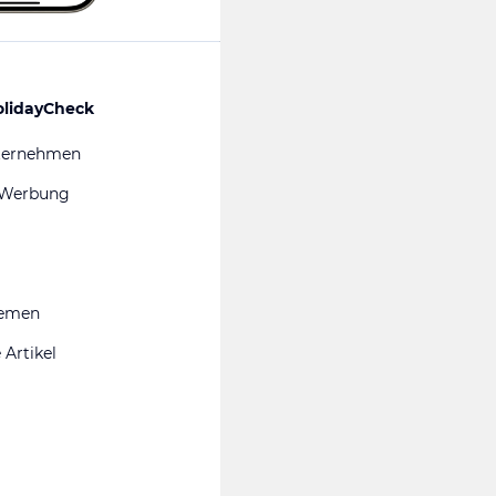
olidayCheck
ternehmen
 Werbung
hemen
 Artikel