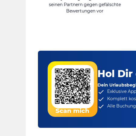
seinen Partnern gegen gefälschte
Bewertungen vor
Hol Dir
Dein Urlaubsbegl
Exklusive Ap
Komplett kos
Alle Buchungs
Scan mich