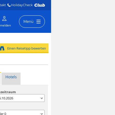
takt
HolidayCheck 
Menü
melden
Einen Reisetipp bewerten
Hotels
ezeitraum
06.10.2026
der
0