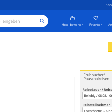
Kon
Hotel bewerten
Favoriten
An
Frühbucher/
Pauschalreisen
Reisedauer / Reis
Beliebig / 08.08. - 
Reiseteilnehmer
Erwachsene
2
, Kin