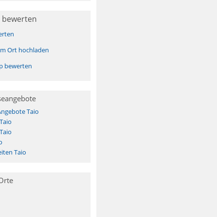
 bewerten
erten
sem Ort hochladen
pp bewerten
seangebote
Angebote Taio
Taio
Taio
o
iten Taio
Orte