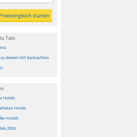
zu Taio
ima
 zu diesem Ort beobachten
io
io
er Hotels
erteten Hotels
ller-Hotels
tels 2026