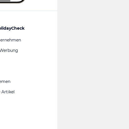
olidayCheck
ternehmen
 Werbung
hemen
 Artikel