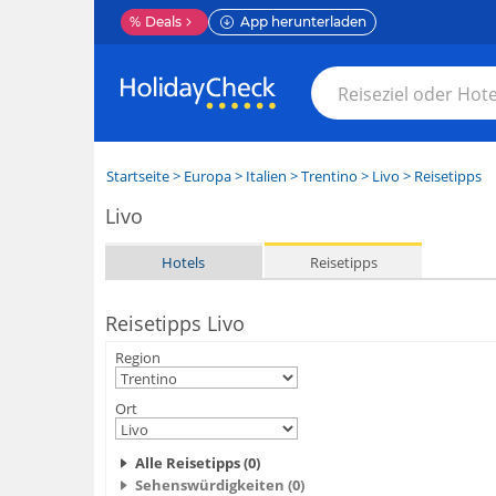
%
Deals
App herunterladen
Startseite
>
Europa
>
Italien
>
Trentino
>
Livo
> Reisetipps
Livo
Hotels
Reisetipps
Reisetipps Livo
Region
Ort
Alle Reisetipps (0)
Sehenswürdigkeiten (0)