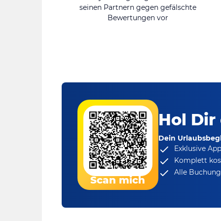
seinen Partnern gegen gefälschte
Bewertungen vor
Hol Dir
Dein Urlaubsbegl
Exklusive Ap
Komplett kos
Alle Buchungs
Scan mich