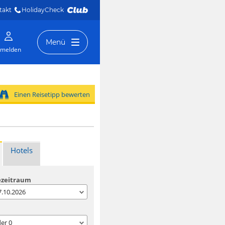
takt
HolidayCheck 
Menü
melden
Einen Reisetipp bewerten
Hotels
ezeitraum
07.10.2026
der
0