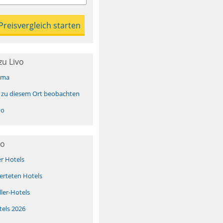
u Livo
ima
 zu diesem Ort beobachten
vo
vo
er Hotels
erteten Hotels
ller-Hotels
tels 2026