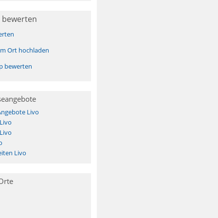
 bewerten
erten
sem Ort hochladen
pp bewerten
seangebote
Angebote Livo
Livo
Livo
o
iten Livo
Orte