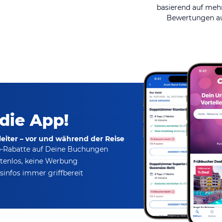
basierend auf mehr
Bewertungen au
 die App!
eiter – vor und während der Reise
p-Rabatte
auf Deine Buchungen
tenlos,
keine Werbung
infos immer griffbereit