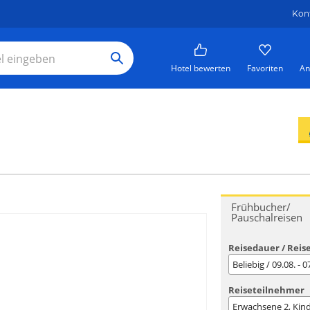
Kon
Hotel bewerten
Favoriten
An
Frühbucher/
Pauschalreisen
Reisedauer / Reis
Beliebig / 09.08. - 
Reiseteilnehmer
Erwachsene
2
, Kin