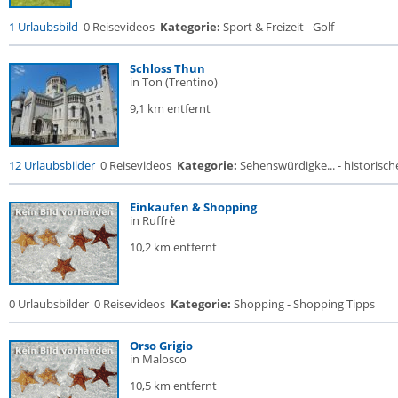
1 Urlaubsbild
0 Reisevideos
Kategorie:
Sport & Freizeit - Golf
Schloss Thun
in Ton (Trentino)
9,1 km entfernt
12 Urlaubsbilder
0 Reisevideos
Kategorie:
Sehenswürdigke... - historische
Einkaufen & Shopping
in Ruffrè
10,2 km entfernt
0 Urlaubsbilder
0 Reisevideos
Kategorie:
Shopping - Shopping Tipps
Orso Grigio
in Malosco
10,5 km entfernt