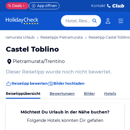
%
Deals
App öffnen
Kontakt
Hotel, Reiseziel
Pietramurata Urlaub
Reisetipps Pietramurata
Reisetipp Castel Toblino
Castel Toblino
Pietramurata/Trentino
Dieser Reisetipp wurde noch nicht bewertet.
Reisetipp bewerten
Bilder hochladen
Reisetippübersicht
Bewertungen
Bilder
Hotels
Möchtest Du Urlaub in der Nähe buchen?
Folgende Hotels könnten Dir gefallen