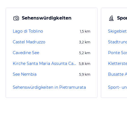
Sehenswürdigkeiten
Spor
Lago di Toblino
Skigebiet
1,5
km
Castel Madruzzo
Stadtrun
3,2
km
Cavedine See
5,2
km
Kirche Santa Maria Assunta Cavedine
Kletterst
5,8
km
See Nembia
Busatte 
5,9
km
Sehenswürdigkeiten in Pietramurata