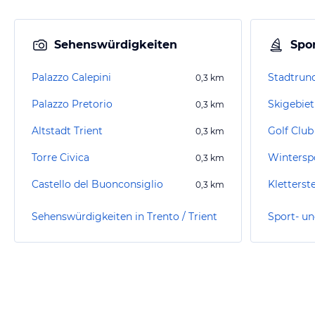
Sehenswürdigkeiten
Spor
Palazzo Calepini
Stadtrun
0,3
km
Palazzo Pretorio
Skigebiet
0,3
km
Altstadt Trient
Golf Club
0,3
km
Torre Civica
Wintersp
0,3
km
Castello del Buonconsiglio
Kletterst
0,3
km
Sehenswürdigkeiten in Trento / Trient