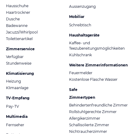
Hausschuhe
Aussenzugang
Haartrockner
Mobiliar
Dusche
Schreibtisch
Badewanne
Jacuzzi/Whirlpool
Haushaltsgeräte
Toilettenartikel
Kaffee- und
Teezubereitungsmöglichkeiten
Zimmerservice
Kühlschrank
Verfügbar
Stundenweise
Weitere Zimmerinformationen
Feuermelder
Klimatisierung
Kostenlose Flasche Wasser
Heizung
Klimaanlage
Safe
Zimmertypen
TV-Empfang
Behindertenfreundliche Zimmer
Pay-TV
Rollstuhlgerechte Zimmer
Multimedia
Allergikerzimmer
Fernseher
Schallisolierte Zimmer
Nichtraucherzimmer