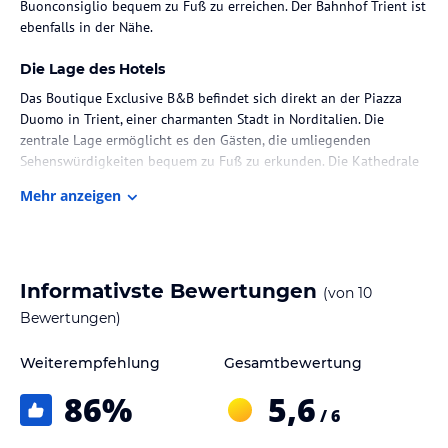
Buonconsiglio bequem zu Fuß zu erreichen. Der Bahnhof Trient ist
ebenfalls in der Nähe.
Die Lage des Hotels
Das Boutique Exclusive B&B befindet sich direkt an der Piazza
Duomo in Trient, einer charmanten Stadt in Norditalien. Die
zentrale Lage ermöglicht es den Gästen, die umliegenden
Sehenswürdigkeiten bequem zu Fuß zu erkunden. Die Kathedrale
ist nur 100 Meter entfernt und die beeindruckende Burg
Mehr anzeigen
Buonconsiglio ist in etwa 8 Gehminuten erreichbar. Der Bahnhof
Trient liegt ebenfalls in der Nähe und bietet gute Verbindungen
zu anderen Städten in der Region.
Zimmer / Unterbringung im Hotel
Informativste Bewertungen
(von
10
Die Zimmer im Boutique Exclusive B&B sind individuell gestaltet
Bewertungen)
und bieten den Gästen eine luxuriöse und komfortable
Unterkunft. Jedes Zimmer verfügt über Annehmlichkeiten wie Sat-
Weiterempfehlung
Gesamtbewertung
TV, Klimaanlage und eine Minibar. Darüber hinaus sind die Zimmer
86
%
5,6
mit eigenen Wellnesseinrichtungen ausgestattet, die den Gästen
/ 6
ein Höchstmaß an Entspannung und Erholung bieten.