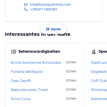
info@boutiquetrento.com
+3904711800389
Karte
Interessantes in der Nähe
Sehenswürdigkeiten
Spor
Kirche Santissima Annunziata
0,0
km
Stadtrun
Fontana dell'Aquila
0,0
km
Skigebiet
Case Cazuffi
0,0
km
Golf Club
Neptunbrunnen Trient
0,0
km
Wintersp
Torre Civica
0,0
km
Kletterst