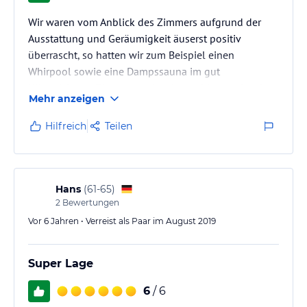
verbindlichen
Angebotsdetails
des jeweiligen Veranstalters.
Wir waren vom Anblick des Zimmers aufgrund der
Ausstattung und Geräumigkeit äuserst positiv
überrascht, so hatten wir zum Beispiel einen
Whirpool sowie eine Dampssauna im gut
Klimatisierten Zimmer, auch sehr positiv war da wir
Mehr anzeigen
im vierten Stock Untergebracht wurden das es einen
Fahrstuhl gab. Die Wirtin des Hoteles ist sehr
Hilfreich
Teilen
freundlich und hilfsbereit, und lässt am riesigen
Frühstücksbuffet wo es an nichts fehlt und auch alles
sofort wieder aufgefüllt wird keine Wünsche offen.
Wir können dieses Hotel jedenfalls ohne…
Hans
(
61-65
)
2
Bewertungen
Vor 6 Jahren • Verreist als Paar im August 2019
Super Lage
6
/ 6