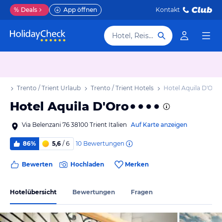
%
Deals
App öffnen
Kontakt
Hotel, Reiseziel
aub
Trento / Trient Urlaub
Trento / Trient Hotels
Hotel Aquila D'Oro
Hotel Aquila D'Oro
Via Belenzani 76 38100 Trient Italien
Auf Karte anzeigen
10
Bewertungen
86%
5,6
/ 6
Bewerten
Hochladen
Merken
Hotelübersicht
Bewertungen
Fragen