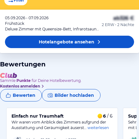
Filter
ab
326 €
05.09.2026 - 07.09.2026
Frühstück
2 ERW • 2 Nächte
Deluxe Zimmer mit Queensize-Bett, Infrarotsauna und Dusche mit Wasserdüsen
Hotelangebote
ansehen
Bewertungen
Sammle
Punkte
für Deine Hotelbewertung.
Kostenlos anmelden
Bewerten
Bilder hochladen
Einfach nur Traumhaft
6
/ 6
Supe
Wir waren vom Anblick des Zimmers aufgrund der
Sehr 
Ausstattung und Geräumigkeit äuserst…
weiterlesen
mit L