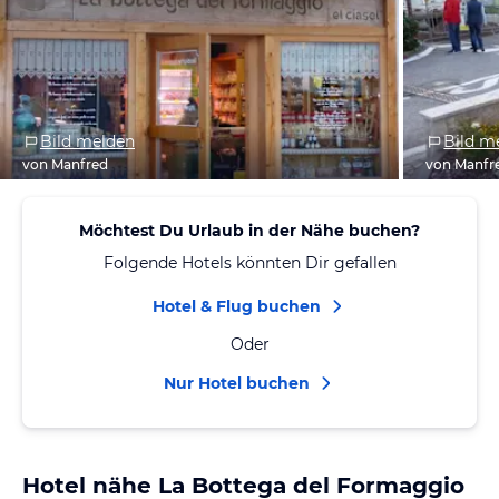
Bild melden
Bild m
von Manfred
von Manfr
Möchtest Du Urlaub in der Nähe buchen?
Folgende Hotels könnten Dir gefallen
Hotel & Flug buchen
Oder
Nur Hotel buchen
Hotel nähe La Bottega del Formaggio