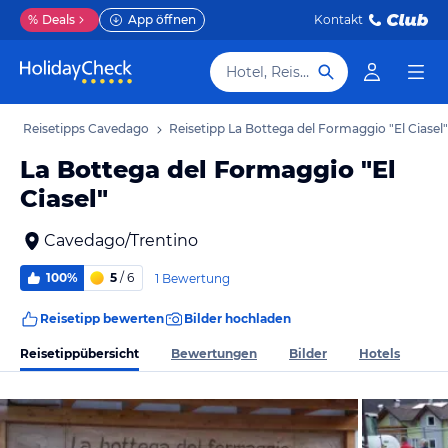
%
Deals
App öffnen
Kontakt
Hotel, Reiseziel
b
Reisetipps Cavedago
Reisetipp La Bottega del Formaggio "El Ciasel"
La Bottega del Formaggio "El
Ciasel"
Cavedago/Trentino
100%
5
/ 6
1 Bewertung
Reisetipp bewerten
Bilder hochladen
Reisetippübersicht
Bewertungen
Bilder
Hotels