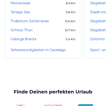
Molvenosee
Skigebiet
8,9
km
Terlago See
Stadtrun
9,8
km
Tridentum Sotterranea
Skigebiet
10,6
km
Schloss Thun
Skigebie
10,7
km
Gebirge Brenta
Dolomiti 
11,4
km
Sehenswürdigkeiten in Cavedago
Finde Deinen perfekten Urlaub