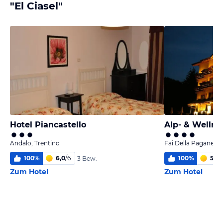
"El Ciasel"
Hotel Piancastello
Andalo, Trentino
Fai Della Paganella,
100
%
6,0
/
6
100
%
5,6
/
3 Bew.
Zum Hotel
Zum Hotel