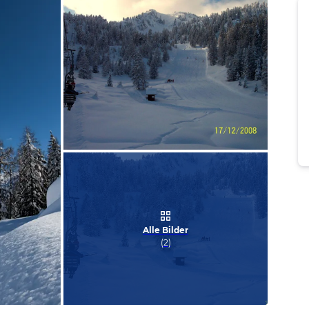
Bild melden
von Piotr
Alle Bilder
(
2
)