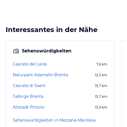
Interessantes in der Nähe
Sehenswürdigkeiten
Cascate del Lares
7,6
km
Naturpark Adamello-Brenta
12,3
km
Cascate di Saent
15,7
km
Gebirge Brenta
15,7
km
Altstadt Pinzolo
15,9
km
Sehenswürdigkeiten in Mezzana-Marilleva