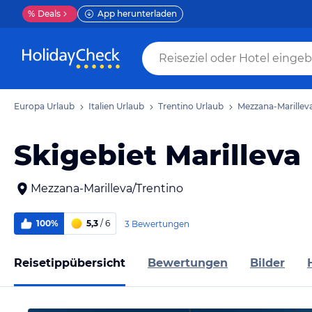
%
Deals
App herunterladen
Europa Urlaub
Italien Urlaub
Trentino Urlaub
Mezzana-Marillev
Skigebiet Marilleva
Mezzana-Marilleva/Trentino
100%
5,3
/ 6
3 Bewertungen
Reisetippübersicht
Bewertungen
Bilder