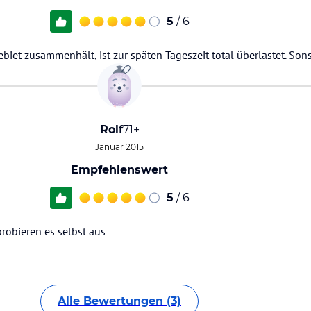
5
/ 6
gebiet zusammenhält, ist zur späten Tageszeit total überlastet. Sons
Rolf
71+
Januar 2015
Empfehlenswert
5
/ 6
robieren es selbst aus
Alle Bewertungen (3)