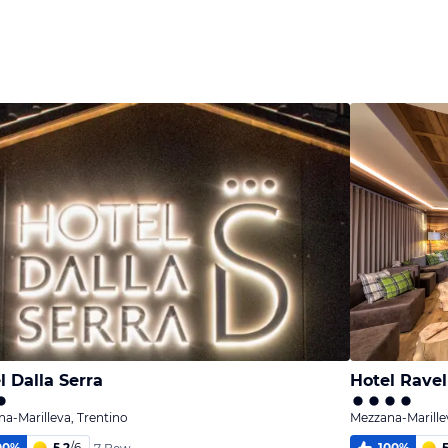
l Dalla Serra
Hotel Ravel
a-Marilleva, Trentino
Mezzana-Marille
00
%
5,2
/
6
100
%
5