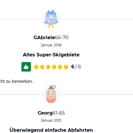
GAbriele
66-70
Januar 2016
Alles Super-Skigebiete
6
/ 6
cht zu bemerken.
Georg
61-65
Januar 2015
Überwiegend einfache Abfahrten