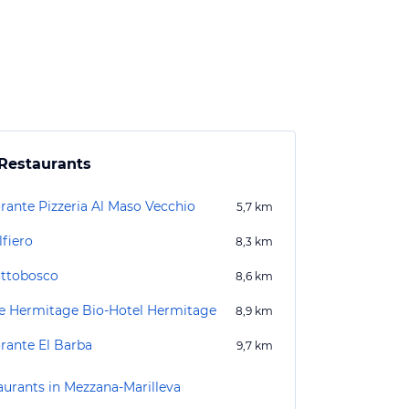
Restaurants
orante Pizzeria Al Maso Vecchio
5,7
km
lfiero
8,3
km
ottobosco
8,6
km
e Hermitage Bio-Hotel Hermitage
8,9
km
orante El Barba
9,7
km
aurants in Mezzana-Marilleva