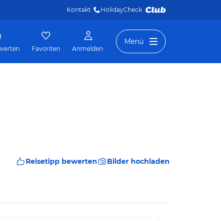
Kontakt
HolidayCheck 
Menü
werten
Favoriten
Anmelden
Reisetipp bewerten
Bilder hochladen