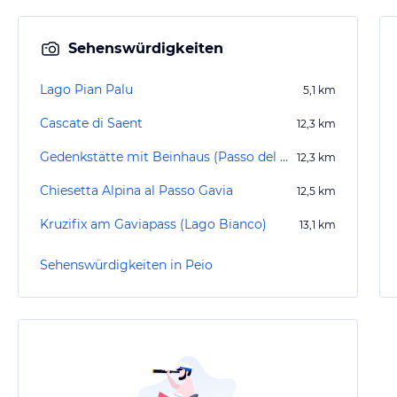
Sehenswürdigkeiten
Lago Pian Palu
5,1
km
Cascate di Saent
12,3
km
Gedenkstätte mit Beinhaus (Passo del Tonale)
12,3
km
Chiesetta Alpina al Passo Gavia
12,5
km
Kruzifix am Gaviapass (Lago Bianco)
13,1
km
Sehenswürdigkeiten in Peio