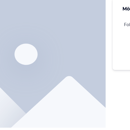
Mö
Fo