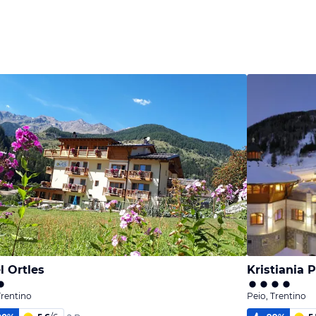
l Ortles
Kristiania 
Trentino
Peio, Trentino