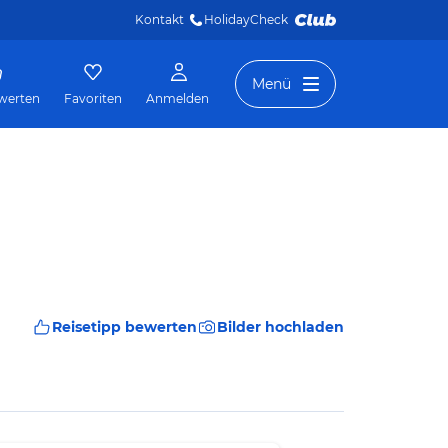
Kontakt
HolidayCheck 
Menü
werten
Favoriten
Anmelden
Reisetipp bewerten
Bilder hochladen