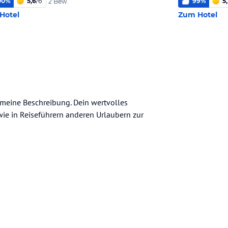
00
%
5,6
/
6
99
%
5
2 Bew.
Hotel
Zum Hotel
gemeine Beschreibung. Dein wertvolles
n wie in Reiseführern anderen Urlaubern zur