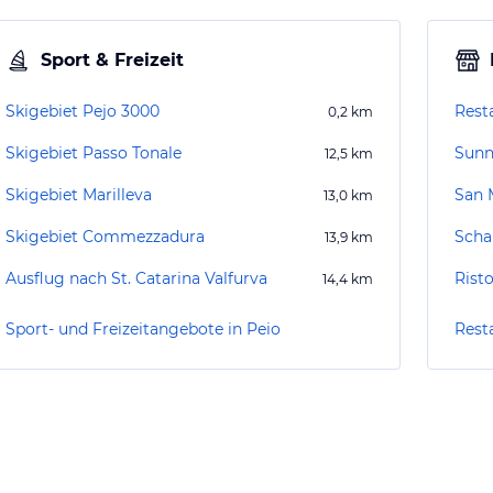
Sport & Freizeit
Skigebiet Pejo 3000
Rest
0,2
km
Skigebiet Passo Tonale
Sunn
12,5
km
Skigebiet Marilleva
San 
13,0
km
Skigebiet Commezzadura
Scha
13,9
km
Ausflug nach St. Catarina Valfurva
Rist
14,4
km
Sport- und Freizeitangebote in Peio
Rest