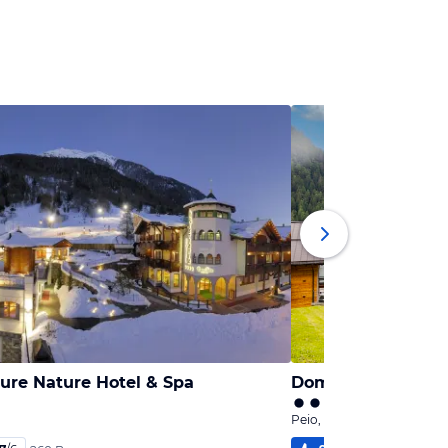
Pure Nature Hotel & Spa
Domina Parco dell
Peio, Trentino