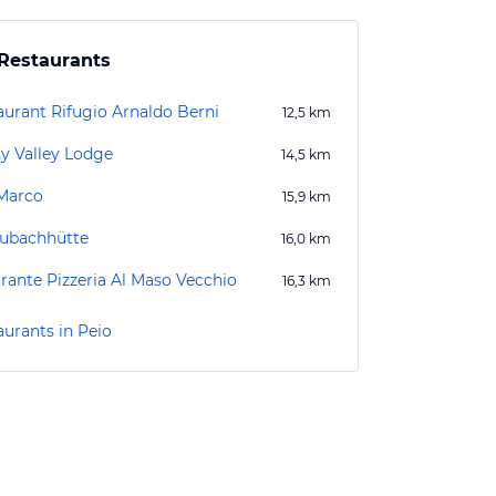
Restaurants
aurant Rifugio Arnaldo Berni
12,5
km
y Valley Lodge
14,5
km
Marco
15,9
km
ubachhütte
16,0
km
orante Pizzeria Al Maso Vecchio
16,3
km
aurants in Peio