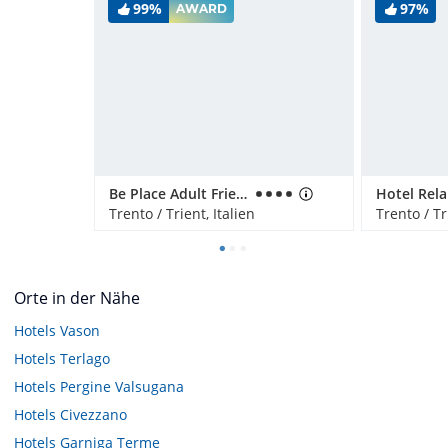
99%
97%
AWARD
Be Place Adult Friendly Hotel
Trento / Trient, Italien
Trento / Tr
Orte in der Nähe
Hotels
Vason
Hotels
Terlago
Hotels
Pergine Valsugana
Hotels
Civezzano
Hotels
Garniga Terme