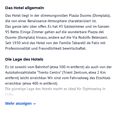
Das Hotel allgemein
Das Hotel liegt in der stimmungsvollen Piazza Duomo (Domplatz),
die von einer Renaissance-Atmosphäre charakterisiert ist.
Das ganze Jahr über offen. Es hat 43 Gästezimmer und im Ganzen
95 Bette. Einige Zimmer gehen auf die wunderbare Piazza del
Duomo (Domplatz) hinaus, andere auf die Via Rodolfo Belenzani.
Seit 1930 wird das Hotel von der Familie Tabarelli de Fatis mit
Professionalität und Freundlichkeit bewirtschaftet.
Die Lage des Hotels
Es ist sowohl vom Bahnhof (etwa 500 m entfernt) als auch von der
Autobahnzahlstelle "Trento Centro" (Trient Zentrum, etwa 2 Km
entfernt) leicht erreichbar. Wir sind vom Fahrradweg des Etschtals
erreichbar (etwa 400 m entfernt).
Die günstige Lage des Hotels macht es ideal für Sightseeing in
Füße.
Das Hotel Venezia ist umgeben von einigen unter den schönsten
Mehr anzeigen
historischen Denkmäler der Stadt, wie der Kathedrale di San
Vigilio, Sitz des Tridentinischen Konzils (1545-1563), dem Palazzo
Pretorio (Prätoren Palais) mit dem Torre Civica (Stadtturm) und