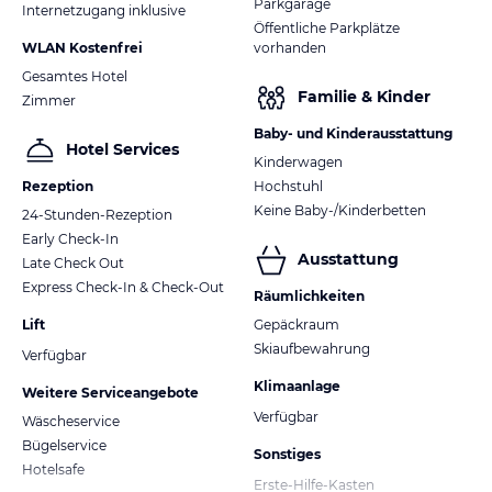
Parkgarage
Internetzugang inklusive
Öffentliche Parkplätze
WLAN Kostenfrei
vorhanden
Gesamtes Hotel
Familie & Kinder
Zimmer
Baby- und Kinderausstattung
Hotel Services
Kinderwagen
Rezeption
Hochstuhl
Keine Baby-/Kinderbetten
24-Stunden-Rezeption
Early Check-In
Ausstattung
Late Check Out
Express Check-In & Check-Out
Räumlichkeiten
Lift
Gepäckraum
Skiaufbewahrung
Verfügbar
Klimaanlage
Weitere Serviceangebote
Verfügbar
Wäscheservice
Bügelservice
Sonstiges
Hotelsafe
Erste-Hilfe-Kasten