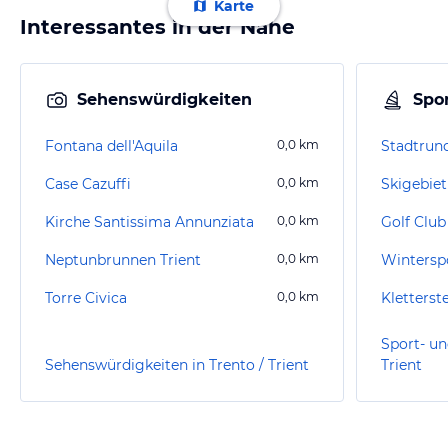
Karte
Interessantes in der Nähe
Sehenswürdigkeiten
Spor
Fontana dell'Aquila
0,0
km
Stadtrun
Case Cazuffi
0,0
km
Skigebiet
Kirche Santissima Annunziata
0,0
km
Golf Club
Neptunbrunnen Trient
0,0
km
Wintersp
Torre Civica
0,0
km
Kletterst
Sport- un
Sehenswürdigkeiten in Trento / Trient
Trient