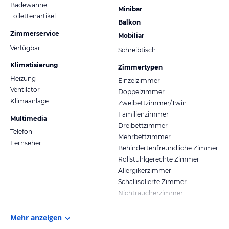
Badewanne
Minibar
Toilettenartikel
Balkon
Zimmerservice
Mobiliar
Verfügbar
Schreibtisch
Klimatisierung
Zimmertypen
Heizung
Einzelzimmer
Ventilator
Doppelzimmer
Klimaanlage
Zweibettzimmer/Twin
Familienzimmer
Multimedia
Dreibettzimmer
Telefon
Mehrbettzimmer
Fernseher
Behindertenfreundliche Zimmer
Rollstuhlgerechte Zimmer
Allergikerzimmer
Schallisolierte Zimmer
Nichtraucherzimmer
Mehr anzeigen