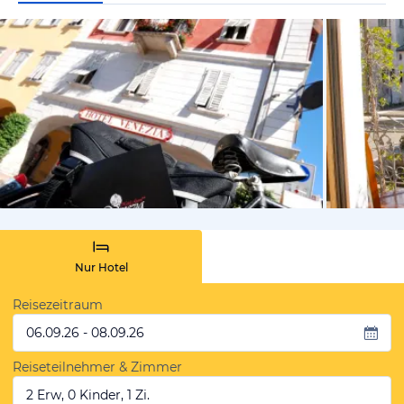
vom Hotelie
Nur Hotel
Reisezeitraum
06.09.26 - 08.09.26
Reiseteilnehmer & Zimmer
2 Erw, 0 Kinder, 1 Zi.