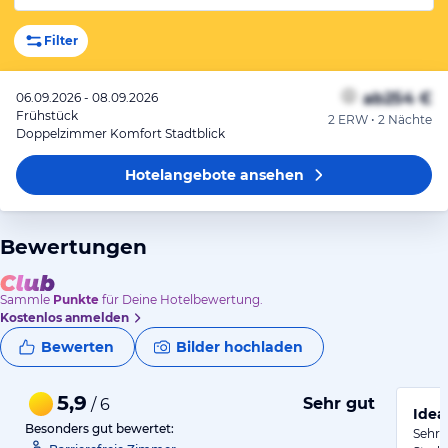
Filter
ab
254 €
06.09.2026 - 08.09.2026
Frühstück
2 ERW • 2 Nächte
Doppelzimmer Komfort Stadtblick
Hotelangebote
ansehen
Bewertungen
Sammle
Punkte
für Deine Hotelbewertung.
Kostenlos anmelden
Bewerten
Bilder hochladen
5,9
Sehr gut
/ 6
Idea
Besonders gut bewertet:
Sehr 