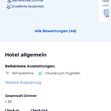
Barrierefreie Zimmer
Stadt
weite
Exzellente Sauberkeit
Alle Bewertungen (
48
)
Hotel allgemein
Beliebteste Ausstattungen:
Wifi kostenfrei
1 Stunde zum Flughafen
Weitere Ausstattung
Gesamtzahl Zimmer
< 50
Check-In
Check-Out