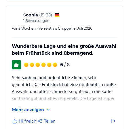
Sophia
(
19-25
)
1
Bewertungen
Vor 3 Wochen • Verreist als Gruppe im Juli 2026
Wunderbare Lage und eine große Auswahl
beim Frühstück sind überragend.
6
/ 6
Sehr saubere und ordentliche Zimmer, sehr
gemütlich. Das Frühstück hat eine unglaublich große
Auswahl und alles schmeckt so gut, auch die Säfte
sind sehr gut und alles ist perfekt. Die Lage ist super
schön und draußen morgens zu frühstücken ist ein
Mehr anzeigen
Traum. Das Personal ist sehr freundlich und
hilfsbereit. Allgemein ist die Atmosphäre sehr familiär
Hilfreich
Teilen
und persönlich und man fühlt sich als Gast sehr wohl