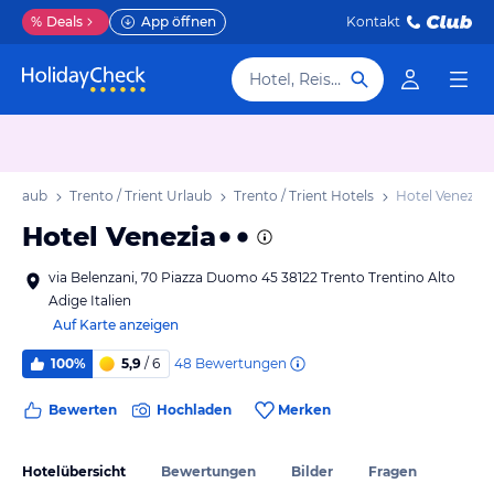
%
Deals
App öffnen
Kontakt
Hotel, Reiseziel
 Urlaub
Trento / Trient Urlaub
Trento / Trient Hotels
Hotel Venezia
Hotel Venezia
via Belenzani, 70 Piazza Duomo 45 38122 Trento Trentino Alto
Adige Italien
Auf Karte anzeigen
48
Bewertungen
100%
5,9
/ 6
Bewerten
Hochladen
Merken
Hotelübersicht
Bewertungen
Bilder
Fragen