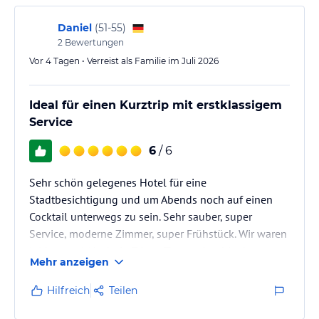
Sonstige Einrichtungen und Services
Daniel
(
51-55
)
Wi-Fi Zugang in allen Zimmern befindet sich auf einem Belenzani
2
Bewertungen
und in allen Bereichen des Hotels
Vor 4 Tagen • Verreist als Familie im Juli 2026
Kostenlose Gepäckaufbewahrung Service für Kunden
Rund um die Uhr offen mit Nachtportier
Fahrraddepot
Ideal für einen Kurztrip mit erstklassigem
Skiaufbewahrung
Service
Weckservice
Kinderbett für Kinder bis 3 Jahre auf Anfrage
6
/ 6
Haustiere sind willkommen in unserem Hotel (in Ihrem Zimmer
ohne Aufpreis übernachten)
Sehr schön gelegenes Hotel für eine
Stadtbesichtigung und um Abends noch auf einen
Hinweis:
Allgemeine und unverbindliche
Cocktail unterwegs zu sein. Sehr sauber, super
Hoteliers-/Veranstalter-/Kataloginformationen. Alle Angaben
Service, moderne Zimmer, super Frühstück. Wir waren
ohne Gewähr und ohne Prüfung durch HolidayCheck. Bitte
lies vor der Buchung die verbindlichen
Angebotsdetails
des
leider nur 1 Nacht in Trient (Treno) aber hier kann
Mehr anzeigen
jeweiligen Veranstalters.
man auch länger gerne bleiben. Wie waren positiv
überrascht und kommen sehr gerne wieder.
Hilfreich
Teilen