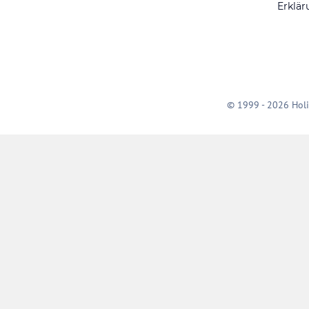
Erklär
© 1999 - 2026 Holi