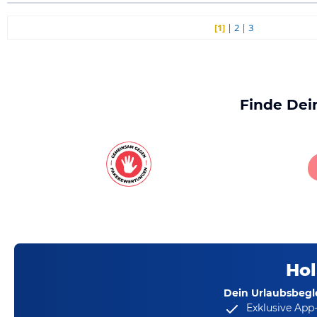
[1]
|
2
|
3
Finde Dei
Hol
Dein Urlaubsbegle
Exklusive App