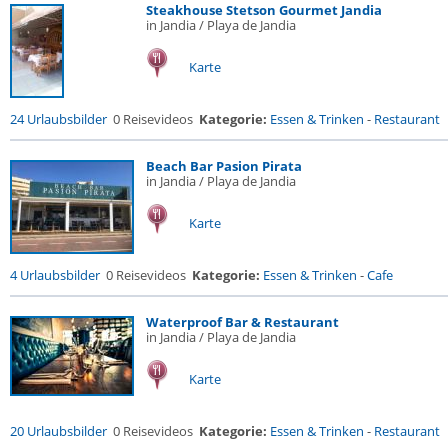
Steakhouse Stetson Gourmet Jandia
in Jandia / Playa de Jandia
Karte
24 Urlaubsbilder
0 Reisevideos
Kategorie:
Essen & Trinken
-
Restaurant
Beach Bar Pasion Pirata
in Jandia / Playa de Jandia
Karte
4 Urlaubsbilder
0 Reisevideos
Kategorie:
Essen & Trinken
-
Cafe
Waterproof Bar & Restaurant
in Jandia / Playa de Jandia
Karte
20 Urlaubsbilder
0 Reisevideos
Kategorie:
Essen & Trinken
-
Restaurant