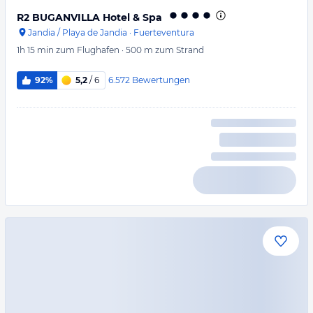
R2 BUGANVILLA Hotel & Spa
Jandia / Playa de Jandia
·
Fuerteventura
1h 15 min
zum Flughafen
·
500 m
zum Strand
6.572
Bewertungen
92%
5,2
/ 6