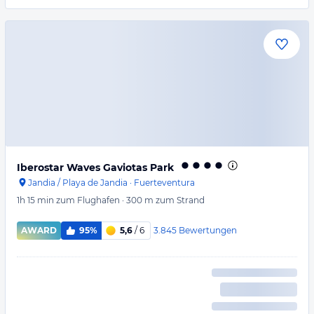
Iberostar Waves Gaviotas Park
Jandia / Playa de Jandia
·
Fuerteventura
1h 15 min
zum Flughafen
·
300 m
zum Strand
3.845
Bewertungen
AWARD
95%
5,6
/ 6