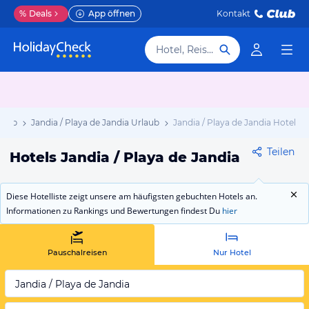
%
Deals
App öffnen
Kontakt
Hotel, Reiseziel
laub
Jandia / Playa de Jandia Urlaub
Jandia / Playa de Jandia Hotels
Teilen
Hotels Jandia / Playa de Jandia
Diese Hotelliste zeigt unsere am häufigsten gebuchten Hotels an.
Informationen zu Rankings und Bewertungen findest Du
hier
Pauschalreisen
Nur Hotel
Jandia / Playa de Jandia