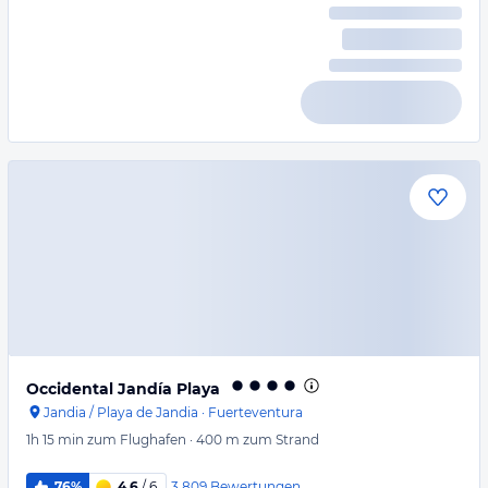
Occidental Jandía Playa
Jandia / Playa de Jandia
·
Fuerteventura
1h 15 min
zum Flughafen
·
400 m
zum Strand
3.809
Bewertungen
76%
4,6
/ 6