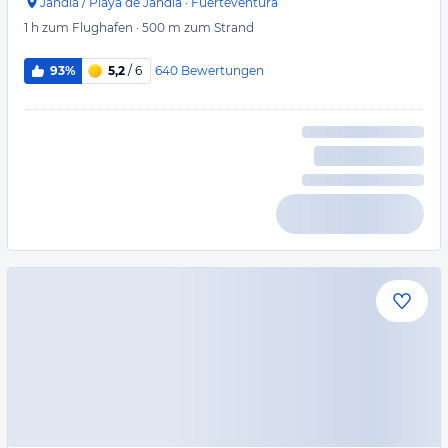
Jandia / Playa de Jandia
·
Fuerteventura
1 h
zum Flughafen
·
500 m
zum Strand
640
Bewertungen
93%
5,2
/ 6