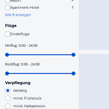
Resort
4
Apartment-Hotel
3
Alle 8 anzeigen
Flüge
Direktflüge
Du findest mit dieser Einstellung Flüge, die mit sehr
hoher Wahrscheinlichkeit Direktflüge sind. Bitte
Hinflug
:
0:00 - 24:00
prüfe vor der Buchung noch einmal die Flugdetails.
Rückflug
:
0:00 - 24:00
Verpflegung
beliebig
mind. Frühstück
mind. Halbpension