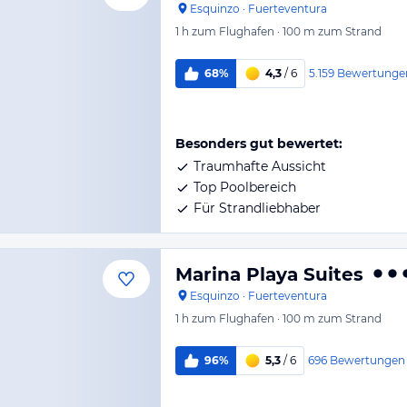
Esquinzo
·
Fuerteventura
1 h
zum Flughafen
·
100 m
zum Strand
5.159
Bewertunge
68%
4,3
/ 6
Besonders gut bewertet:
Traumhafte Aussicht
Top Poolbereich
Für Strandliebhaber
Marina Playa Suites
Esquinzo
·
Fuerteventura
1 h
zum Flughafen
·
100 m
zum Strand
696
Bewertungen
96%
5,3
/ 6