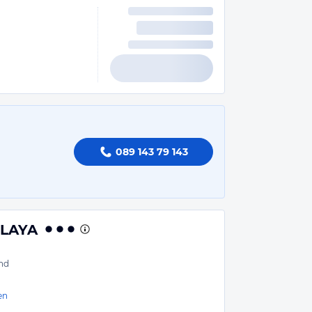
089 143 79 143
PLAYA
nd
en