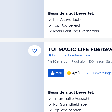
Besonders gut bewertet:
Für Aktivurlauber
Top Poolbereich
Preis-Leistungs-Verhältnis
TUI MAGIC LIFE Fuertev
Esquinzo
·
Fuerteventura
1 h 30 min
zum Flughafen
·
100 m
zum Str
5.292
Bewertunge
77%
4,7
/ 6
Besonders gut bewertet:
Traumhafte Aussicht
Für Strandliebhaber
Top Poolbereich