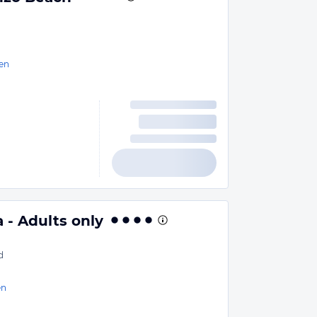
en
 - Adults only
d
en