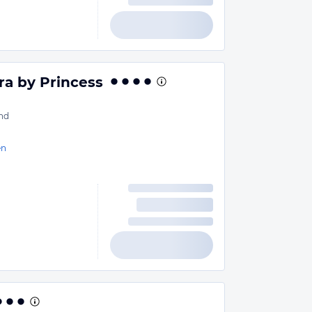
ra by Princess
nd
en