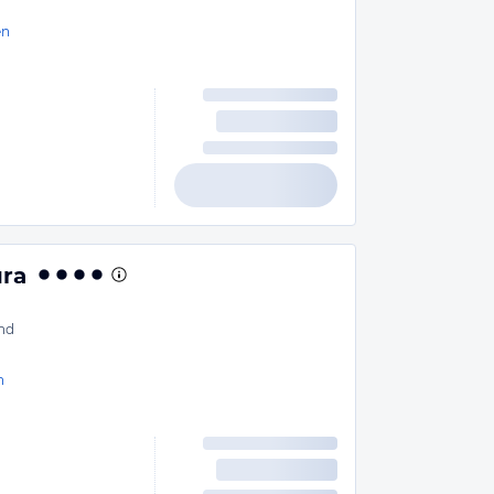
en
ura
nd
n