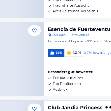
Traumhafte Aussicht
Preis-Leistungs-Verhältnis
Esencia de Fuerteventu
Esquinzo
·
Fuerteventura
1h 15 min
zum Flughafen
·
300 m
zum Stra
2.274
Bewertung
69%
4,3
/ 6
Besonders gut bewertet:
Für Aktivurlauber
Top Poolbereich
Ausblick
Club Jandia Princess