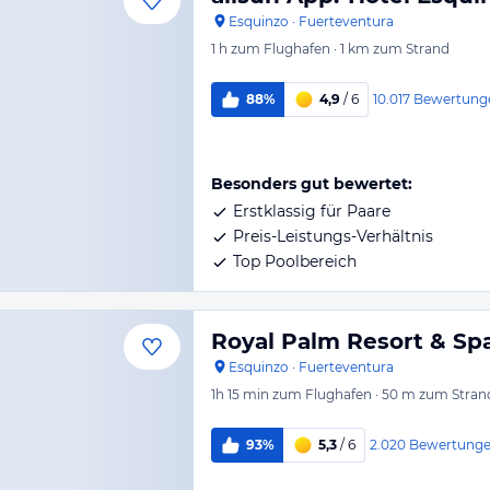
Esquinzo
·
Fuerteventura
1 h
zum Flughafen
·
1 km
zum Strand
10.017
Bewertung
88%
4,9
/ 6
Besonders gut bewertet:
Erstklassig für Paare
Preis-Leistungs-Verhältnis
Top Poolbereich
Royal Palm Resort & Spa
Esquinzo
·
Fuerteventura
1h 15 min
zum Flughafen
·
50 m
zum Stran
2.020
Bewertung
93%
5,3
/ 6