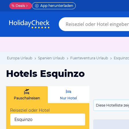
%
Deals
App herunterladen
Europa Urlaub
Spanien Urlaub
Fuerteventura Urlaub
Esquinzo
Hotels Esquinzo
Pauschalreisen
Nur Hotel
Diese Hotelliste z
Reiseziel oder Hotel
Esquinzo