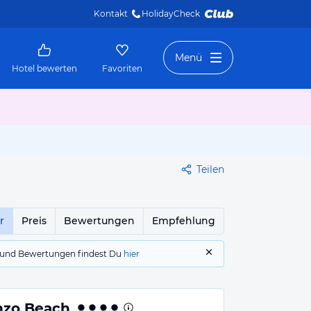
Kontakt
HolidayCheck 
Menü
Hotel bewerten
Favoriten
Teilen
r
Preis
Bewertungen
Empfehlung
gs und Bewertungen findest Du
hier
inzo Beach