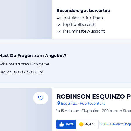
Besonders gut bewertet:
Erstklassig für Paare
Top Poolbereich
Traumhafte Aussicht
Hast Du Fragen zum Angebot?
Wir unterstützen Dich gerne.
Täglich 08:00 - 22:00 Uhr.
ROBINSON ESQUINZO 
Esquinzo
·
Fuerteventura
1h 15 min
zum Flughafen
·
200 m
zum Stra
5.954
Bewertung
84%
4,9
/ 6