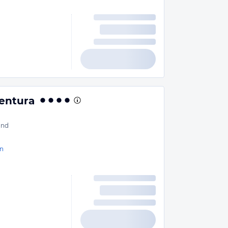
entura
and
n