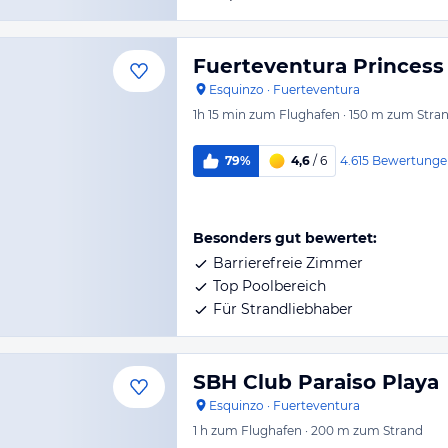
Fuerteventura Princess
Esquinzo
·
Fuerteventura
1h 15 min
zum Flughafen
·
150 m
zum Stra
4.615
Bewertunge
79%
4,6
/ 6
Besonders gut bewertet:
Barrierefreie Zimmer
Top Poolbereich
Für Strandliebhaber
SBH Club Paraiso Playa
Esquinzo
·
Fuerteventura
1 h
zum Flughafen
·
200 m
zum Strand