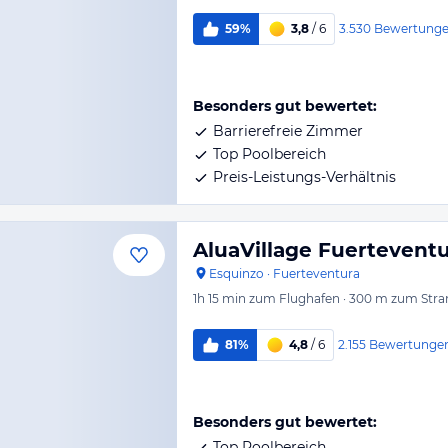
3.530
Bewertung
59%
3,8
/ 6
Besonders gut bewertet:
Barrierefreie Zimmer
Top Poolbereich
Preis-Leistungs-Verhältnis
AluaVillage Fuertevent
Esquinzo
·
Fuerteventura
1h 15 min
zum Flughafen
·
300 m
zum Stra
2.155
Bewertunge
81%
4,8
/ 6
Besonders gut bewertet:
Top Poolbereich