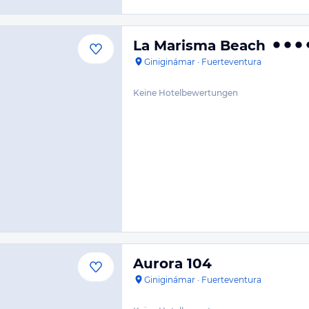
La Marisma Beach
Giniginámar
·
Fuerteventura
Keine Hotelbewertungen
Aurora 104
Giniginámar
·
Fuerteventura