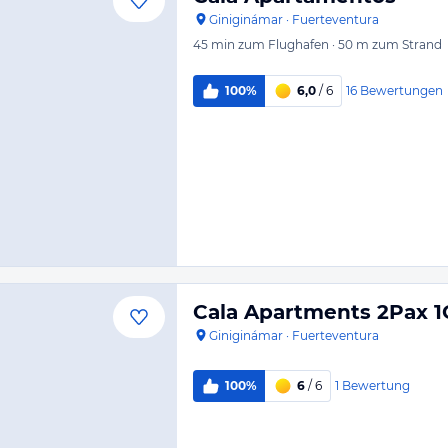
Giniginámar
·
Fuerteventura
45 min
zum Flughafen
·
50 m
zum Strand
16
Bewertungen
100%
6,0
/ 6
Cala Apartments 2Pax 1
Giniginámar
·
Fuerteventura
1
Bewertung
100%
6
/ 6