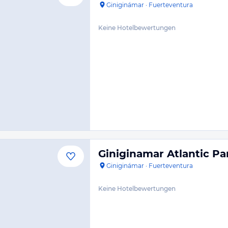
Giniginámar
·
Fuerteventura
Keine Hotelbewertungen
Giniginamar Atlantic Pa
Giniginámar
·
Fuerteventura
Keine Hotelbewertungen