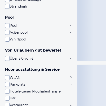
Strandnah
1
Pool
Pool
2
Außenpool
2
Whirlpool
1
Von Urlaubern gut bewertet
Über 5,0 von 6
2
Hotelausstattung & Service
WLAN
6
Parkplatz
5
Hoteleigener Flughafentransfer
1
Bar
1
Restaurant
2