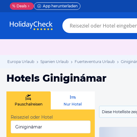
%
Deals
App herunterladen
Europa Urlaub
Spanien Urlaub
Fuerteventura Urlaub
Giniginá
Hotels Giniginámar
Pauschalreisen
Nur Hotel
Diese Hotelliste z
Reiseziel oder Hotel
Giniginámar