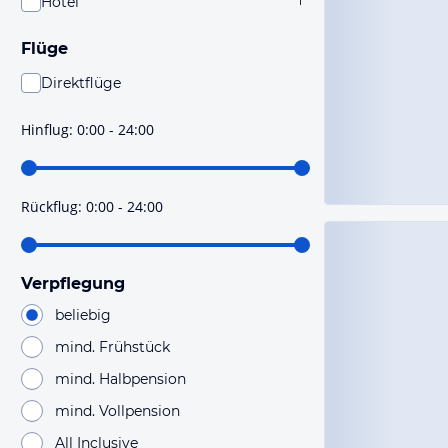
Hotel
1
Flüge
Direktflüge
Du findest mit dieser Einstellung Flüge, die mit sehr
hoher Wahrscheinlichkeit Direktflüge sind. Bitte
Hinflug
:
0:00 - 24:00
prüfe vor der Buchung noch einmal die Flugdetails.
Rückflug
:
0:00 - 24:00
Verpflegung
beliebig
mind. Frühstück
mind. Halbpension
mind. Vollpension
All Inclusive