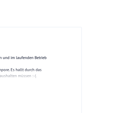
n und im laufenden Betrieb
ore. Es hallt durch das
aushalten müssen :-(.
ieser Zeit Himmlische Ruhe,