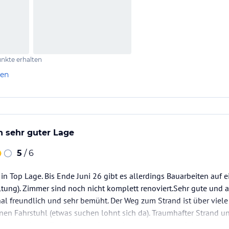
nkte erhalten
len
n sehr guter Lage
5
/ 6
in Top Lage. Bis Ende Juni 26 gibt es allerdings Bauarbeiten auf e
tung). Zimmer sind noch nicht komplett renoviert.Sehr gute und
l freundlich und sehr bemüht. Der Weg zum Strand ist über viele
inen Fahrstuhl (etwas suchen lohnt sich da). Traumhafter Strand un
 ggfs. noch der Transfer vom Flughafen mindestens 1,5 Stunden.