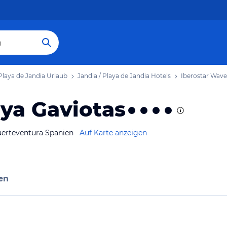
 Playa de Jandia Urlaub
Jandia / Playa de Jandia Hotels
Iberostar Wave
aya Gaviotas
Fuerteventura Spanien
Auf Karte anzeigen
en