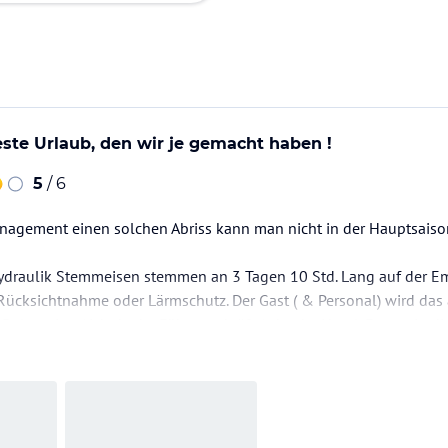
este Urlaub, den wir je gemacht haben !
5
/ 6
anagement einen solchen Abriss kann man nicht in der Hauptsaiso
ydraulik Stemmeisen stemmen an 3 Tagen 10 Std. Lang auf der Emp
Rücksichtnahme oder Lärmschutz. Der Gast ( & Personal) wird das 
 Delegation ( ich denke Führungskräfte) durchs Hotel. Es war in d
auarbeiten weiter :-)
onate zumachen,…