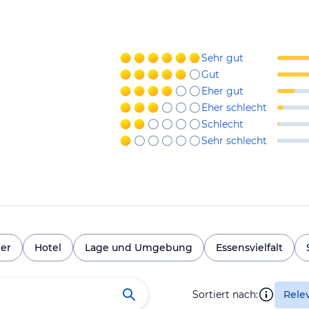
Sehr gut
Gut
Eher gut
Eher schlecht
Schlecht
Sehr schlecht
er
Hotel
Lage und Umgebung
Essensvielfalt
Sortiert nach:
Rele