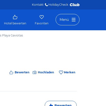
Kontakt
HolidayCheck 
Menü
Hotel bewerten
Favoriten
s Playa Gaviotas
Bewerten
Hochladen
Merken
Bewerten