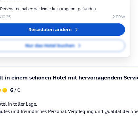
 Reisedaten haben wir leider kein Angebot gefunden.
6.10.26
2
ERW
Reisedaten ändern
Nur das Hotel buchen
t in einem schönen Hotel mit hervorragendem Servi
6
/ 6
el in toller Lage.
gutes und freundliches Personal. Verpflegung und Qualität der Sp