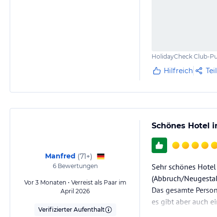
HolidayCheck Club-Pu
Hilfreich
Tei
Schönes Hotel i
Manfred
(
71+
)
Sehr schönes Hotel 
6
Bewertungen
(Abbruch/Neugestal
Vor 3 Monaten • Verreist als Paar im
Das gesamte Persona
April 2026
es gibt aber auch e
Verifizierter Aufenthalt
berücksichtigen ist