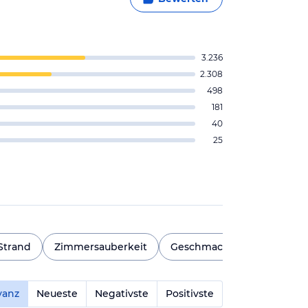
3.236
2.308
498
181
40
25
Strand
Zimmersauberkeit
Geschmack
Strandzug
vanz
Neueste
Negativste
Positivste