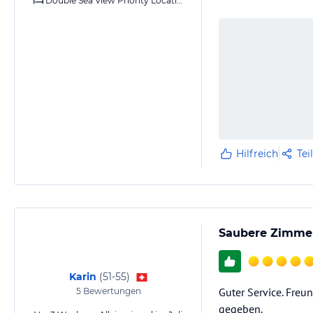
Double Sea View Priority Location
Hilfreich
Tei
Saubere Zimmer
Karin
(
51-55
)
Guter Service. Freun
5
Bewertungen
gegeben.