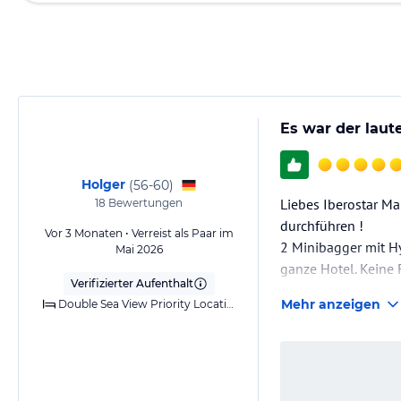
Es war der laut
Holger
(
56-60
)
Liebes Iberostar M
18
Bewertungen
durchführen !
Vor 3 Monaten • Verreist als Paar im
2 Minibagger mit H
Mai 2026
ganze Hotel. Keine 
Verifizierter Aufenthalt
Eine gut gekleidete
Mehr anzeigen
Double Sea View Priority Location
danach gingen die B
Einfach mal 2-3 M