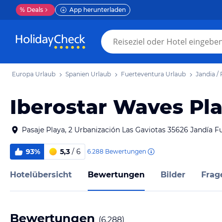
%
Deals
App herunterladen
Europa Urlaub
Spanien Urlaub
Fuerteventura Urlaub
Jandia /
Iberostar Waves Pl
Pasaje Playa, 2 Urbanización Las Gaviotas 35626 Jandía 
93%
5,3
/ 6
6.288
Bewertungen
Hotelübersicht
Bewertungen
Bilder
Frag
Bewertungen
(
6.288
)