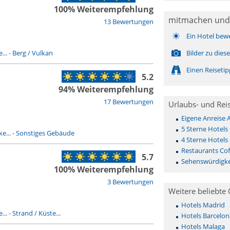
100% Weiterempfehlung
mitmachen und
13 Bewertungen
Ein Hotel bew
...
-
Berg / Vulkan
Bilder zu die
Einen Reiseti
5.2
94% Weiterempfehlung
17 Bewertungen
Urlaubs- und Rei
Eigene Anreise 
5 Sterne Hotels
e...
-
Sonstiges Gebäude
4 Sterne Hotels
Restaurants Cof
5.7
Sehenswürdigke
100% Weiterempfehlung
3 Bewertungen
Weitere beliebte 
Hotels Madrid
...
-
Strand / Küste...
Hotels Barcelon
Hotels Malaga