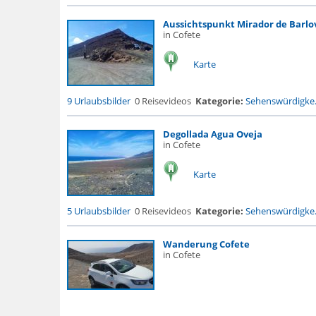
Aussichtspunkt Mirador de Barlo
in Cofete
Karte
9 Urlaubsbilder
0 Reisevideos
Kategorie:
Sehenswürdigke.
Degollada Agua Oveja
in Cofete
Karte
5 Urlaubsbilder
0 Reisevideos
Kategorie:
Sehenswürdigke.
Wanderung Cofete
in Cofete