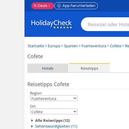
%
Deals
App herunterladen
Startseite
>
Europa
>
Spanien
>
Fuerteventura
>
Cofete
> Re
Cofete
Hotels
Reisetipps
Reisetipps Cofete
Region
Ort
Alle Reisetipps (12)
Sehenswürdigkeiten (11)