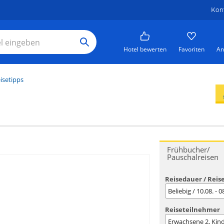
Kon
Hotel bewerten
Favoriten
An
isetipps
Frühbucher/
Pauschalreisen
Reisedauer / Reis
Beliebig / 10.08. - 
Reiseteilnehmer
Erwachsene
2
, Kin