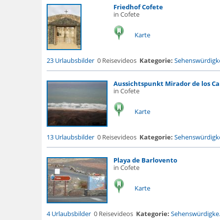
Friedhof Cofete
in Cofete
Karte
23 Urlaubsbilder
0 Reisevideos
Kategorie:
Sehenswürdigke
Aussichtspunkt Mirador de los Ca
in Cofete
Karte
13 Urlaubsbilder
0 Reisevideos
Kategorie:
Sehenswürdigke
Playa de Barlovento
in Cofete
Karte
4 Urlaubsbilder
0 Reisevideos
Kategorie:
Sehenswürdigke.