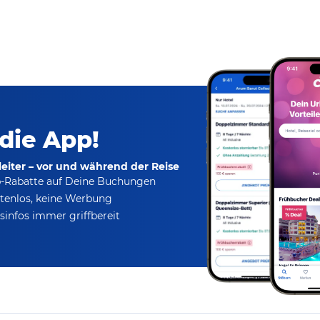
 die App!
eiter – vor und während der Reise
p-Rabatte
auf Deine Buchungen
tenlos,
keine Werbung
infos immer griffbereit