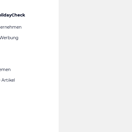
olidayCheck
ternehmen
 Werbung
hemen
 Artikel