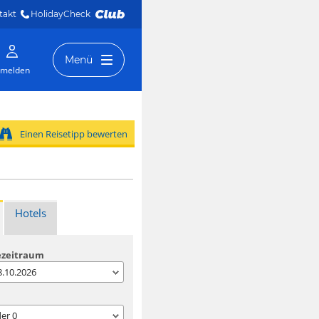
takt
HolidayCheck 
Menü
melden
Einen Reisetipp bewerten
Hotels
ezeitraum
08.10.2026
der
0