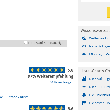
Wissenswertes 
Wetter und Kl
Hotels auf Karte anzeigen
Neue Beiträge
Mietwagen Co
5.8
Hotel-Charts Co
97% Weiterempfehlung
Die 5 Aufsteig
64 Bewertungen
Die 5 Top-bew
Die 5 Preisknü
e...
-
Strand / Küste...
Die besten Ho
5.6