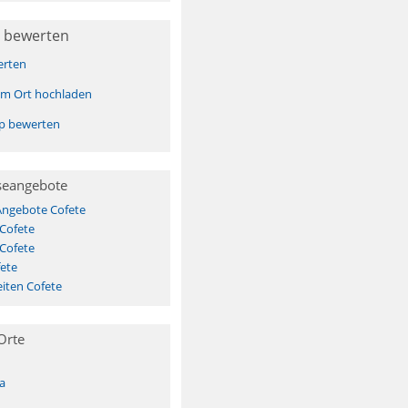
 bewerten
erten
sem Ort hochladen
pp bewerten
seangebote
Angebote Cofete
 Cofete
 Cofete
ete
iten Cofete
Orte
a