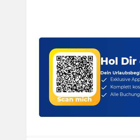
Hol Dir
Dein Urlaubsbegl
Exklusive Ap
Komplett kos
Alle Buchungs
Scan mich