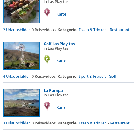
in Las Playitas
Karte
2 Urlaubsbilder
0 Reisevideos
Kategorie:
Essen & Trinken
-
Restaurant
Golf Las Playitas
in Las Playitas
Karte
4 Urlaubsbilder
0 Reisevideos
Kategorie:
Sport & Freizeit
-
Golf
La Rampa
in Las Playitas
Karte
3 Urlaubsbilder
0 Reisevideos
Kategorie:
Essen & Trinken
-
Restaurant