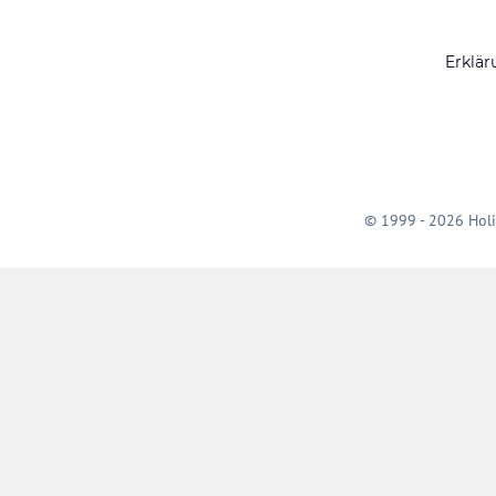
Erklär
© 1999 - 2026 Holi