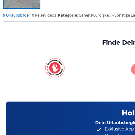
9 Urlaubsbilder
0 Reisevideos
Kategorie:
Sehenswürdigke... - Sonstige La
Finde Dei
Hol
Dein Urlaubsbegle
Exklusive App