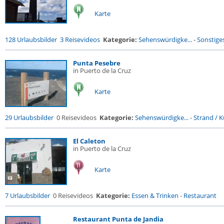
Karte
128 Urlaubsbilder
3 Reisevideos
Kategorie:
Sehenswürdigke...
-
Sonstige
Punta Pesebre
in Puerto de la Cruz
Karte
29 Urlaubsbilder
0 Reisevideos
Kategorie:
Sehenswürdigke...
-
Strand / Kü
El Caleton
in Puerto de la Cruz
Karte
7 Urlaubsbilder
0 Reisevideos
Kategorie:
Essen & Trinken
-
Restaurant
Restaurant Punta de Jandia