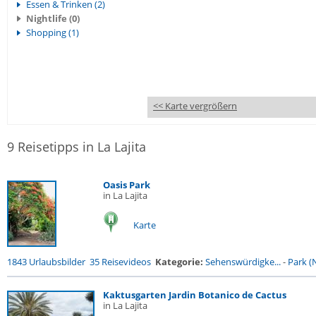
Essen & Trinken (2)
Nightlife (0)
Shopping (1)
<< Karte vergrößern
9 Reisetipps in La Lajita
Oasis Park
in La Lajita
Karte
1843 Urlaubsbilder
35 Reisevideos
Kategorie:
Sehenswürdigke...
-
Park (N
Kaktusgarten Jardin Botanico de Cactus
in La Lajita