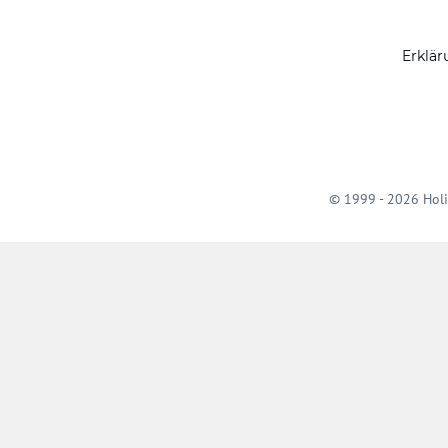
Erklär
© 1999 - 2026 Holi