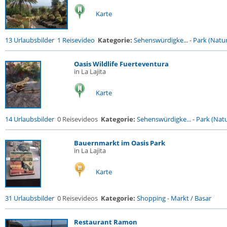
Karte
13 Urlaubsbilder
1 Reisevideo
Kategorie:
Sehenswürdigke...
-
Park (Natur
Oasis Wildlife Fuerteventura
in La Lajita
Karte
14 Urlaubsbilder
0 Reisevideos
Kategorie:
Sehenswürdigke...
-
Park (Natu
Bauernmarkt im Oasis Park
in La Lajita
Karte
31 Urlaubsbilder
0 Reisevideos
Kategorie:
Shopping
-
Markt / Basar
Restaurant Ramon