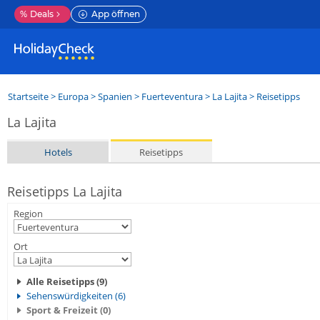
%
Deals
App öffnen
Startseite
>
Europa
>
Spanien
>
Fuerteventura
>
La Lajita
> Reisetipps
La Lajita
Hotels
Reisetipps
Reisetipps La Lajita
Region
Ort
Alle Reisetipps (9)
Sehenswürdigkeiten (6)
Sport & Freizeit (0)