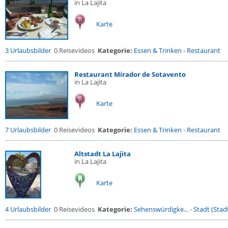
in La Lajita
Karte
3 Urlaubsbilder
0 Reisevideos
Kategorie:
Essen & Trinken
-
Restaurant
Restaurant Mirador de Sotavento
in La Lajita
Karte
7 Urlaubsbilder
0 Reisevideos
Kategorie:
Essen & Trinken
-
Restaurant
Altstadt La Lajita
in La Lajita
Karte
4 Urlaubsbilder
0 Reisevideos
Kategorie:
Sehenswürdigke...
-
Stadt (Stadt