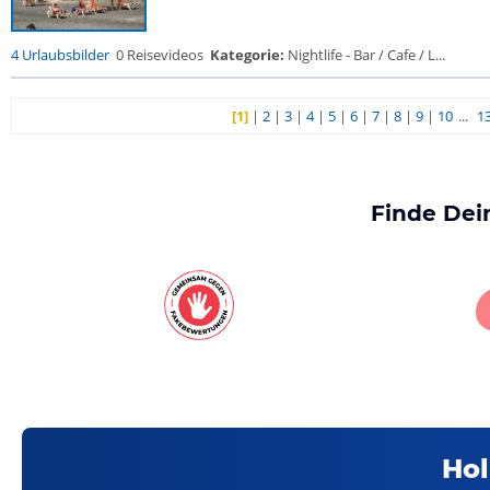
4 Urlaubsbilder
0 Reisevideos
Kategorie:
Nightlife - Bar / Cafe / L...
[1]
|
2
|
3
|
4
|
5
|
6
|
7
|
8
|
9
|
10
...
1
Finde Dei
Hol