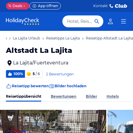
%
Deals
App öffnen
Kontakt
Hotel, Reiseziel
laub
La Lajita Urlaub
Reisetipps La Lajita
Reisetipp Altstadt La Lajita
Altstadt La Lajita
La Lajita/Fuerteventura
100%
5
/ 6
2 Bewertungen
Reisetipp bewerten
Bilder hochladen
Reisetippübersicht
Bewertungen
Bilder
Hotels