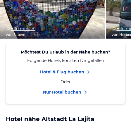
Bild melden
Bild m
von Sabine
von Herbe
Möchtest Du Urlaub in der Nähe buchen?
Folgende Hotels könnten Dir gefallen
Hotel & Flug buchen
Oder
Nur Hotel buchen
Hotel nähe Altstadt La Lajita