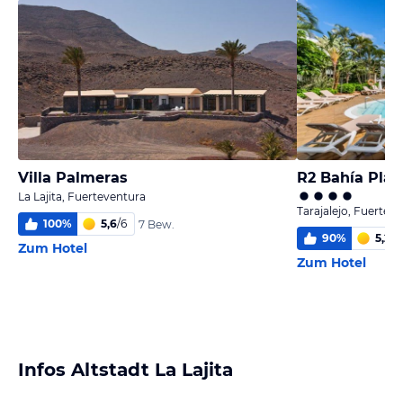
Villa Palmeras
La Lajita, Fuerteventura
Tarajalejo, Fuertev
100
%
5,6
/
6
7 Bew.
90
%
5,2
/
6
Zum Hotel
Zum Hotel
Infos Altstadt La Lajita