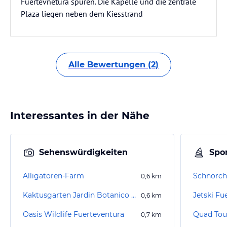
Fuertevnetura spüren. Die Kapelle und die zentrale
Plaza liegen neben dem Kiesstrand
Alle Bewertungen (2)
Interessantes in der Nähe
Sehenswürdigkeiten
Spor
Alligatoren-Farm
Schnorche
0,6
km
Kaktusgarten Jardin Botanico de Cactus
Jetski Fu
0,6
km
Oasis Wildlife Fuerteventura
0,7
km