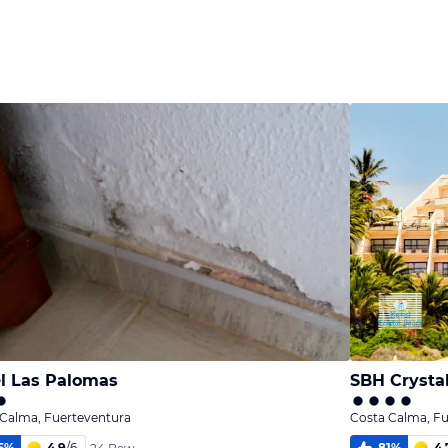
Bild
Bild
Bild
melden
melden
melden
von Claudia
von Manuel
von Volker
l Las Palomas
SBH Crystal
 Calma, Fuerteventura
Costa Calma, F
5
%
4,9
/
6
81
%
4,