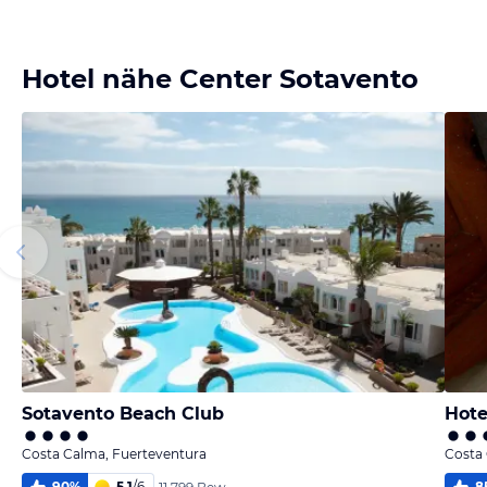
Bild
Bild
Bild
Bild
melden
melden
melden
melden
von Adriane
von Margarete
von Monika
von Josi
Hotel nähe Center Sotavento
Sotavento Beach Club
Hote
Costa Calma, Fuerteventura
Costa
90
%
5,1
/
6
8