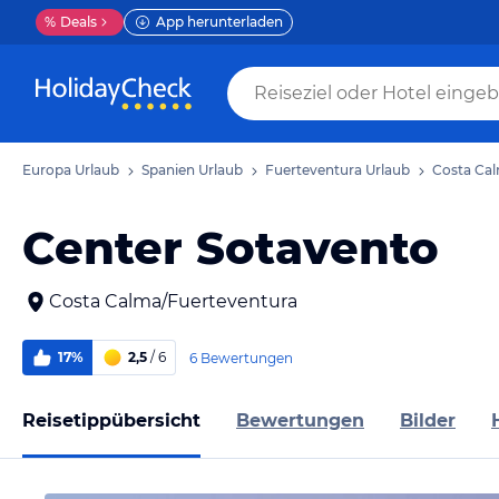
%
Deals
App herunterladen
Europa Urlaub
Spanien Urlaub
Fuerteventura Urlaub
Costa Cal
Center Sotavento
Costa Calma/Fuerteventura
17%
2,5
/ 6
6 Bewertungen
Reisetippübersicht
Bewertungen
Bilder