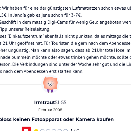
r. Wir haben für eine der günstigsten Luftmatratzen schon etwas ü
15€. In Jandía gab es jene schon für 3-7€.
k-Geschäft in dem massig Digi-Cams für wenig Geld angeboten wer
Tipp unserer Reiseleitung.
es "Einkaufszentrum" ebenfalls nicht punkten, da es mittags die 
is 21 Uhr geöffnet hat. Für Touristen die gern nach dem Abendess
r ungünstig. Man kann also sagen, dass ab 21Uhr tote Hose im O
nade bummeln möchte oder etwas trinken gehen möchte, sollte 
Person. Die Verbindungen sind unter der Woche sehr gut und die Lin
s nach dem Abendessen erst starten kann.
Irmtraut
51-55
Februar 2008
 bloss keinen Fotoapparat oder Kamera kaufen