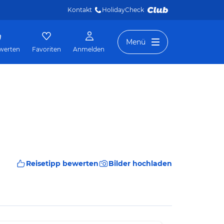
Kontakt
HolidayCheck 
Menü
werten
Favoriten
Anmelden
Reisetipp bewerten
Bilder hochladen