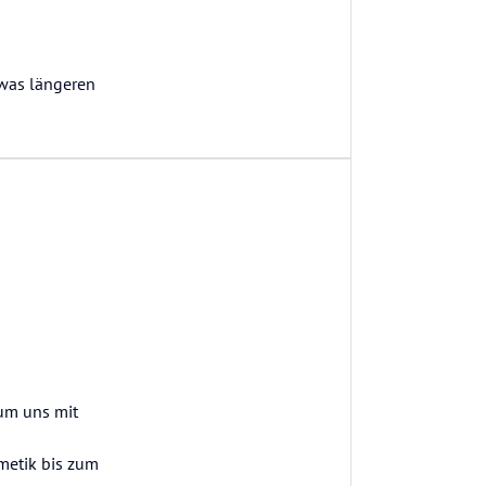
twas längeren
um uns mit
metik bis zum