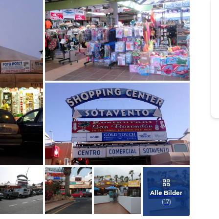
Bild melden
von Birgit
Bild melden
von Birgit
Alle Bilder
(
17
)