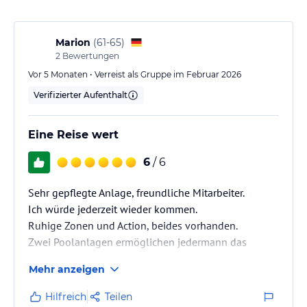
Hinweis:
Verfasst von HolidayCheck mit Hilfe von KI. Alle
Angaben ohne Gewähr. Bitte lies vor der Buchung die
verbindlichen
Angebotsdetails
des jeweiligen Veranstalters.
Marion
(
61-65
)
2
Bewertungen
Vor 5 Monaten • Verreist als Gruppe im Februar 2026
Verifizierter Aufenthalt
Eine Reise wert
6
/ 6
Sehr gepflegte Anlage, freundliche Mitarbeiter.
Ich würde jederzeit wieder kommen.
Ruhige Zonen und Action, beides vorhanden.
Zwei Poolanlagen ermöglichen jedermann das
Schwimmen.
Mehr anzeigen
Hilfreich
Teilen