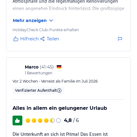
Atmosphäre und die regelmäßigen Renovierungen
einen angenehm Eindruck hinterlässt. Die großzügige
Anlage und das freundliche Personal sorgten für
Mehr anzeigen
einen durchweg positiven Aufenthalt.
HolidayCheck Club-Punkte erhalten
Hilfreich
Teilen
Marco
(
41-45
)
1
Bewertungen
Vor 2 Wochen • Verreist als Familie im Juli 2026
Verifizierter Aufenthalt
Alles in allem ein gelungener Urlaub
4,8
/ 6
Die Unterkunft an sich ist Prima! Das Essen ist