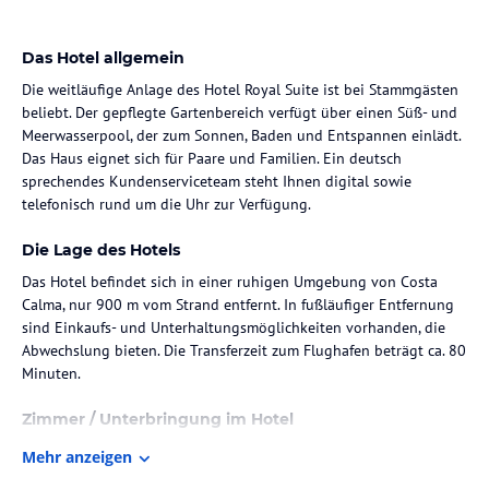
Das Hotel allgemein
Die weitläufige Anlage des Hotel Royal Suite ist bei Stammgästen
beliebt. Der gepflegte Gartenbereich verfügt über einen Süß- und
Meerwasserpool, der zum Sonnen, Baden und Entspannen einlädt.
Das Haus eignet sich für Paare und Familien. Ein deutsch
sprechendes Kundenserviceteam steht Ihnen digital sowie
telefonisch rund um die Uhr zur Verfügung.
Die Lage des Hotels
Das Hotel befindet sich in einer ruhigen Umgebung von Costa
Calma, nur 900 m vom Strand entfernt. In fußläufiger Entfernung
sind Einkaufs- und Unterhaltungsmöglichkeiten vorhanden, die
Abwechslung bieten. Die Transferzeit zum Flughafen beträgt ca. 80
Minuten.
Zimmer / Unterbringung im Hotel
Die Zimmer im Royal Suite sind geräumig und komfortabel, mit
Mehr anzeigen
einer Fläche von ca. 40 m². Sie bieten eine Kombination aus