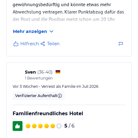
gewöhnungsbedürftig und könnte etwas mehr
Abwechslung vertragen. Klarer Punktabzug dafür das
der Pool und die Poolbar meist schon um 20 Uhr
geschlossen wurde und das es keine richtige Bar mit
Mehr anzeigen
Barkeeper gab sondern das man sich seine Getränke
selbst mixen musste. Die Snackbar war ebenfalls
Hilfreich
Teilen
nicht vorhanden.
Getränke zum großen Teil mit Süßstoff und viel zu
konzentriert
Sven
(
36-40
)
1
Bewertungen
Vor 3 Wochen • Verreist als Familie im Juli 2026
Verifizierter Aufenthalt
Familienfreundliches Hotel
5
/ 6