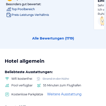
Eine
Besonders gut bewertet:
Sehr 
Top Poolbereich
Ich w
Ruhi
Preis-Leistungs-Verhältnis
Alle Bewertungen (
1719
)
Hotel allgemein
Beliebteste Ausstattungen:
Wifi kostenfrei
Strand in der Nähe
Pool verfügbar
55 Minuten zum Flughafen
Weitere Ausstattung
Kostenlose Parkplätze