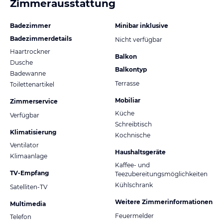
Zimmerausstattung
Badezimmer
Minibar inklusive
Badezimmerdetails
Nicht verfügbar
Haartrockner
Balkon
Dusche
Balkontyp
Badewanne
Terrasse
Toilettenartikel
Mobiliar
Zimmerservice
Küche
Verfügbar
Schreibtisch
Klimatisierung
Kochnische
Ventilator
Haushaltsgeräte
Klimaanlage
Kaffee- und
TV-Empfang
Teezubereitungsmöglichkeiten
Kühlschrank
Satelliten-TV
Weitere Zimmerinformationen
Multimedia
Feuermelder
Telefon