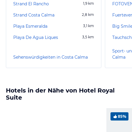
Strand El Rancho
1,9
km
FOTOVE
Strand Costa Calma
2,8
km
Fuerteven
Playa Esmeralda
3,1
km
Big Smile
Playa De Agua Liques
3,5
km
Tauchschu
Sport- un
Sehenswürdigkeiten in Costa Calma
Calma
Hotels in der Nähe von Hotel Royal
Suite
85%