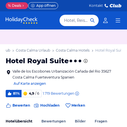
%
Deals
App öffnen
Kontakt
Hotel, Reiseziel
Urlaub
Costa Calma Urlaub
Costa Calma Hotels
Hotel Royal Suite
Hotel Royal Suite
Valle de los Escobones Urbanización Cañada del Rio 35627
Costa Calma Fuerteventura Spanien
Auf Karte anzeigen
1.719
Bewertungen
81%
4,9
/ 6
Bewerten
Hochladen
Merken
Hotelübersicht
Bewertungen
Bilder
Fragen