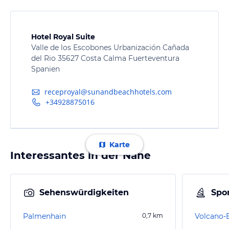
Hotel Royal Suite
Valle de los Escobones Urbanización Cañada
del Rio 35627 Costa Calma Fuerteventura
Spanien
receproyal@sunandbeachhotels.com
+34928875016
Karte
Interessantes in der Nähe
Sehenswürdigkeiten
Spor
Palmenhain
0,7
km
Volcano-