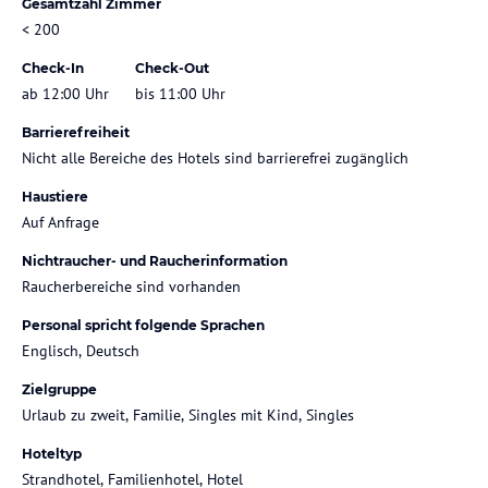
Gesamtzahl Zimmer
< 200
Check-In
Check-Out
ab 12:00 Uhr
bis 11:00 Uhr
Barrierefreiheit
Nicht alle Bereiche des Hotels sind barrierefrei zugänglich
Haustiere
Auf Anfrage
Nichtraucher- und Raucherinformation
Raucherbereiche sind vorhanden
Personal spricht folgende Sprachen
Englisch, Deutsch
Zielgruppe
Urlaub zu zweit, Familie, Singles mit Kind, Singles
Hoteltyp
Strandhotel, Familienhotel, Hotel