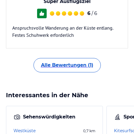
Super Ausflugsziel
6
/ 6
Anspruchsvolle Wanderung an der Küste entlang.
Festes Schuhwerk erforderlich
Alle Bewertungen (1)
Interessantes in der Nähe
Sehenswürdigkeiten
Spor
Westküste
0,7
km