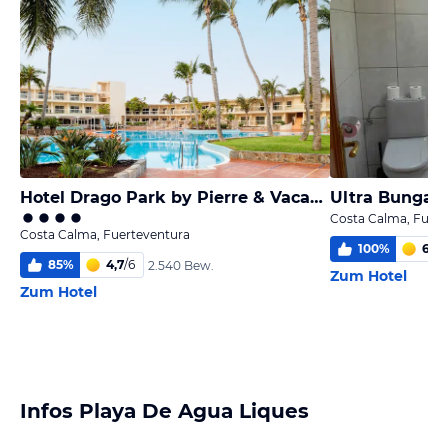
Hotel Drago Park by Pierre & Vacances
Ultra Bungal
Costa Calma, Fuert
Costa Calma, Fuerteventura
100
%
6,0
/
85
%
4,7
/
6
2.540 Bew.
Zum Hotel
Zum Hotel
Infos Playa De Agua Liques