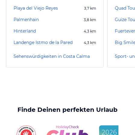
Playa del Viejo Reyes
3,7
km
Palmenhain
Guize Tou
3,8
km
Hinterland
Fuerteven
4,3
km
Landenge Istmo de la Pared
Big Smile
4,3
km
Sehenswürdigkeiten in Costa Calma
Finde Deinen perfekten Urlaub