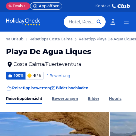
%
Deals
App öffnen
Kontakt
Hotel, Reiseziel
Calma Urlaub
Reisetipps Costa Calma
Reisetipp Playa De Agua Liques
Playa De Agua Liques
Costa Calma/Fuerteventura
100%
6
/ 6
1 Bewertung
Reisetipp bewerten
Bilder hochladen
Reisetippübersicht
Bewertungen
Bilder
Hotels