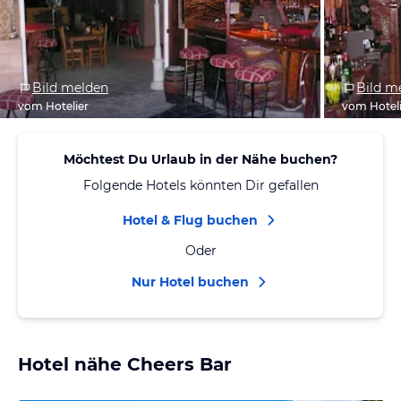
Bild melden
Bild m
vom Hotelier
vom Hotel
Möchtest Du Urlaub in der Nähe buchen?
Folgende Hotels könnten Dir gefallen
Hotel & Flug buchen
Oder
Nur Hotel buchen
Hotel nähe Cheers Bar