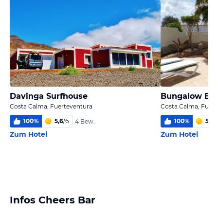
Davinga Surfhouse
Bungalow Bug
Costa Calma, Fuerteventura
Costa Calma, Fuert
100
%
5,6
/
6
100
%
5,9
/
4 Bew.
Zum Hotel
Zum Hotel
Infos Cheers Bar