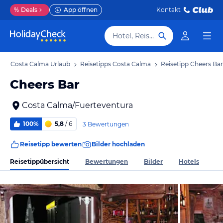
%
Deals
App öffnen
Kontakt
Hotel, Reiseziel
b
Costa Calma Urlaub
Reisetipps Costa Calma
Reisetipp Cheers Bar
Cheers Bar
Costa Calma/Fuerteventura
100%
5,8
/ 6
3 Bewertungen
Reisetipp bewerten
Bilder hochladen
Reisetippübersicht
Bewertungen
Bilder
Hotels