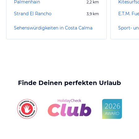
Palmenhain
Kitesurfs
2,2
km
Strand El Rancho
3,9
km
Sehenswürdigkeiten in Costa Calma
Finde Deinen perfekten Urlaub