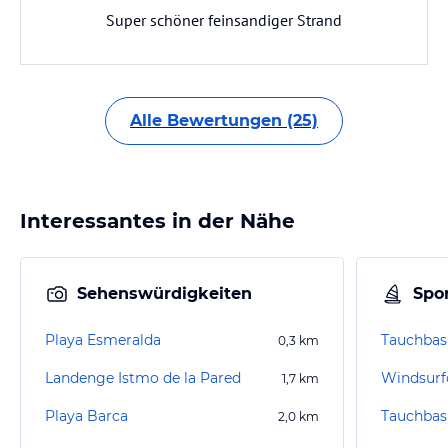
Super schöner feinsandiger Strand
Alle Bewertungen (25)
Interessantes in der Nähe
Sehenswürdigkeiten
Spor
Playa Esmeralda
0,3
km
Landenge Istmo de la Pared
Windsurf
1,7
km
Playa Barca
2,0
km