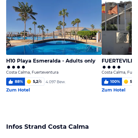
H10 Playa Esmeralda - Adults only
FUERTEVILLA
Costa Calma, Fuerteventura
Costa Calma, Fuert
88
%
5,2
/
6
100
%
5,6
/
4.097 Bew.
Zum Hotel
Zum Hotel
Infos Strand Costa Calma