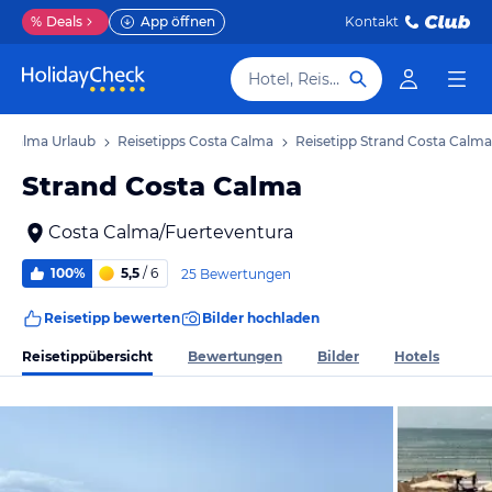
%
Deals
App öffnen
Kontakt
Hotel, Reiseziel
a Calma Urlaub
Reisetipps Costa Calma
Reisetipp Strand Costa Calma
Strand Costa Calma
Costa Calma/Fuerteventura
100%
5,5
/ 6
25 Bewertungen
Reisetipp bewerten
Bilder hochladen
Reisetippübersicht
Bewertungen
Bilder
Hotels