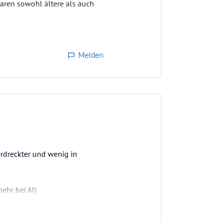
waren sowohl ältere als auch
zenwelt und Tierwelt…
Melden
rdreckter und wenig in
ehr bei AI)