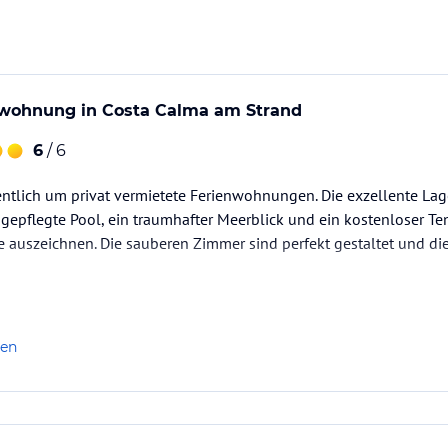
nwohnung in Costa Calma am Strand
6
/ 6
entlich um privat vermietete Ferienwohnungen. Die exzellente La
r gepflegte Pool, ein traumhafter Meerblick und ein kostenloser Te
 auszeichnen. Die sauberen Zimmer sind perfekt gestaltet und di
- / Leisungsverhältnis. Über die Homepage des Anbieters am günst
len