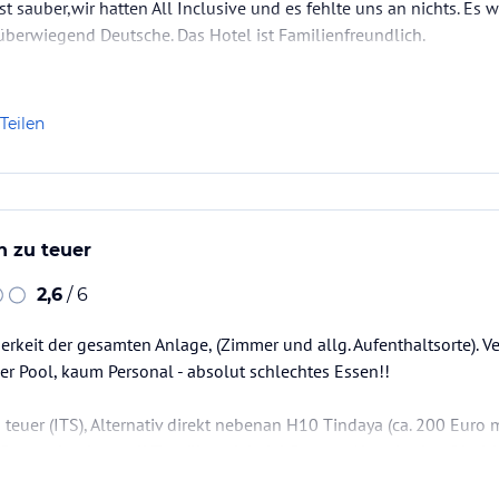
st sauber,wir hatten All Inclusive und es fehlte uns an nichts. Es 
überwiegend Deutsche. Das Hotel ist Familienfreundlich.
 jeden fall in den Oasipark fahren und sich die Vielfalt der Pflan
Teilen
h zu teuer
2,6
/ 6
eit der gesamten Anlage, (Zimmer und allg. Aufenthaltsorte). Ve
r Pool, kaum Personal - absolut schlechtes Essen!!
 teuer (ITS), Alternativ direkt nebenan H10 Tindaya (ca. 200 Euro m
, September besser!! Tagsüber viel viel Sonne - Abends eher frisch!