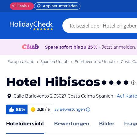
%
Deals
App herunterladen
Spare sofort bis zu 25 %
– Jetzt anmelden,
Europa Urlaub
Spanien Urlaub
Fuerteventura Urlaub
Costa C
Hotel Hibiscos
Calle Barlovento 2 35627 Costa Calma Spanien
Auf Kart
86%
5,8
/ 6
33
Bewertungen
Hotelübersicht
Bewertungen
Bilder
Frag