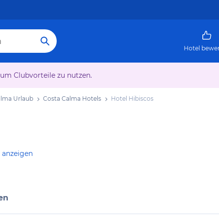
Hotel bewe
 um Clubvorteile zu nutzen.
alma Urlaub
Costa Calma Hotels
Hotel Hibiscos
e anzeigen
en