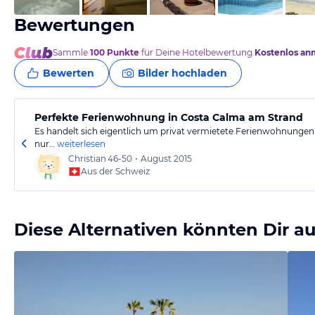
Bewertungen
Sammle
100
Punkte
für Deine Hotelbewertung.
Kostenlos an
Bewerten
Bilder hochladen
Perfekte Ferienwohnung in Costa Calma am Strand
Es handelt sich eigentlich um privat vermietete Ferienwohnungen. 
nur…
weiterlesen
Christian
46-50
•
August 2015
Aus der Schweiz
Diese Alternativen könnten Dir au