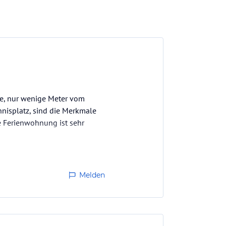
ge, nur wenige Meter vom
nnisplatz, sind die Merkmale
e Ferienwohnung ist sehr
igsten zu buchen.
Melden