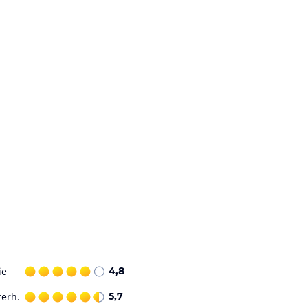
ie
4,8
terh.
5,7