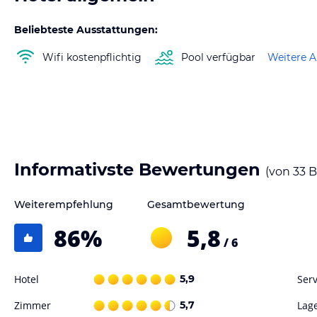
Beliebteste Ausstattungen:
Wifi kostenpflichtig
Pool verfügbar
Weitere A
Informativste Bewertungen
(von
33
B
Weiterempfehlung
Gesamtbewertung
86
%
5,8
/ 6
Hotel
5,9
Serv
Zimmer
5,7
Lag