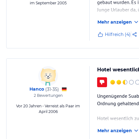
gebaut wurden. Es i
im September 2005
Junge Urlauber da, 
Mehr anzeigen
Also man sollte auf
Hilfreich (4)
Hotel wesentlic
Hanco
(
31-35
)
Ungenügende Suaberk
2
Bewertungen
Ordnung gehaltende
Vor 20 Jahren • Verreist als Paar im
April 2006
Hotel wesentlich zu
Reisezeit : April OK
Mehr anzeigen