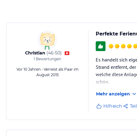
Perfekte Ferie
Christian
(
46-50
)
1
Bewertungen
Es handelt sich eig
Strand entfernt, de
Vor 10 Jahren • Verreist als Paar im
welche diese Anlage
August 2015
schön.
Mehr anzeigen
Ein perfektes Preis
Hilfreich
Tei