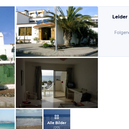
Leider
Folgen
von Udo, Dezember 2005
von Michael, Juni 2005
Alle Bilder
(
27
)