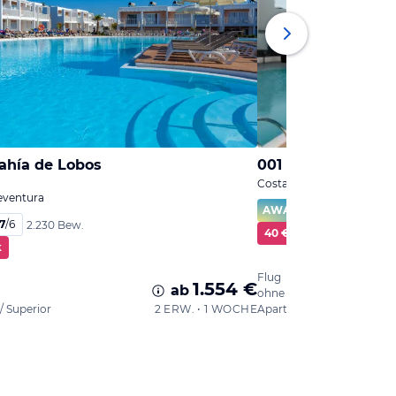
hía de Lobos
001 HIGOS BEACH
Costa Calma, Fuerteventu
teventura
AWARD
100
%
7
/
6
2.230 Bew.
40 € Cashback
k
Flug
1.554 €
ab
ohne Verpflegung
 Superior
2 ERW. • 1 WOCHE
Apartement