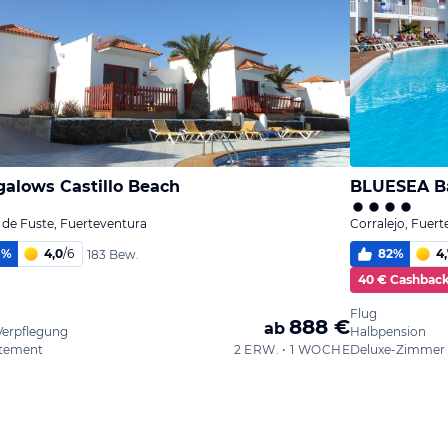
alows Castillo Beach
BLUESEA Ba
 de Fuste, Fuerteventura
Corralejo, Fuer
1
%
4,0
/
6
82
%
4,
183 Bew.
40 € Cashbac
Flug
888 €
ab
Verpflegung
Halbpension
tement
2 ERW. • 1 WOCHE
Deluxe-Zimmer /