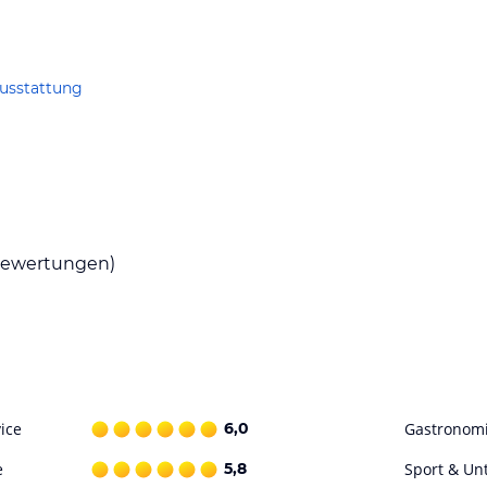
usstattung
ewertungen)
ice
6,0
Gastronom
e
5,8
Sport & Un