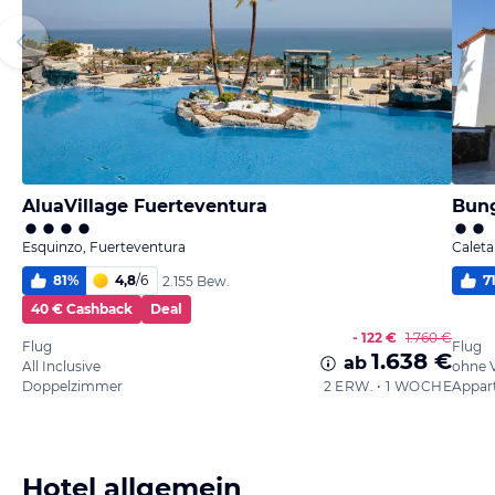
AluaVillage Fuerteventura
Bung
Esquinzo, Fuerteventura
Caleta
81
%
4,8
/
6
7
2.155 Bew.
40 € Cashback
Deal
- 122 €
1.760 €
Flug
Flug
1.638 €
ab
All Inclusive
ohne 
Doppelzimmer
2 ERW. • 1 WOCHE
Appar
Hotel allgemein