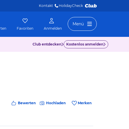
Kontakt
HolidayCheck 
Menü
rten
Favoriten
Anmelden
Club entdecken
Kostenlos anmelden
Bewerten
Hochladen
Merken