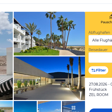
Pauscha
Abflughafen
Alle Flugh
Reisedauer
vom Hotelier, März 2018
Filter
27.08.2026 - 
Frühstück
ZEL ROOM