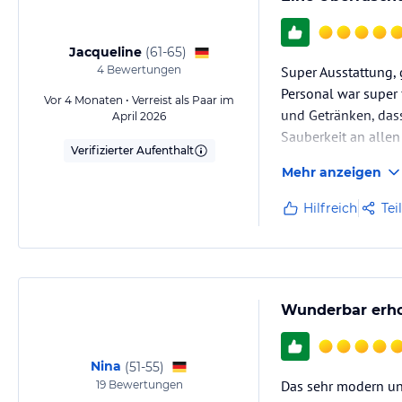
Jacqueline
(
61-65
)
4
Bewertungen
Super Ausstattung, 
Personal war super f
Vor 4 Monaten • Verreist als Paar im
und Getränken, dass
April 2026
Sauberkeit an allen
Verifizierter Aufenthalt
Mehr anzeigen
Hilfreich
Tei
Wunderbar erho
Nina
(
51-55
)
Das sehr modern und
19
Bewertungen