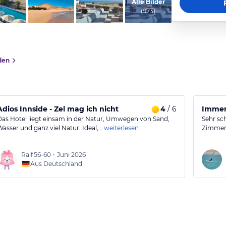
vom Hotelier, März 2018
Alle Bilder
(
973
)
den
Adios Innside - Zel mag ich nicht
4
/ 6
Immer
Das Hotel liegt einsam in der Natur, Umwegen von Sand,
Sehr sc
Wasser und ganz viel Natur. Ideal,…
weiterlesen
Zimmer.
Ralf
56-60
•
Juni 2026
Aus Deutschland