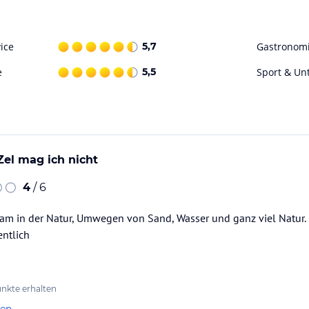
tels und seinem natürlichen Mittelpunkt voller
ice
5,7
Gastronom
s mediterranes Lebensgefühl, die frische,
style.
e
5,5
Sport & Un
ataloginformationen. Alle Angaben ohne
uchung die verbindlichen
Angebotsdetails
des
Zel mag ich nicht
4
/ 6
sam in der Natur, Umwegen von Sand, Wasser und ganz viel Natur.
entlich
nkte erhalten