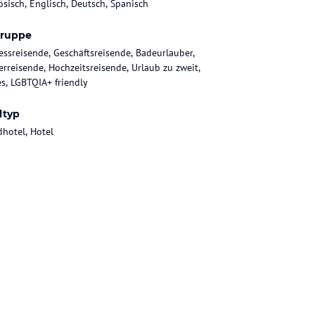
ösisch, Englisch, Deutsch, Spanisch
gruppe
essreisende, Geschäftsreisende, Badeurlauber,
rreisende, Hochzeitsreisende, Urlaub zu zweit,
es, LGBTQIA+ friendly
ltyp
dhotel, Hotel