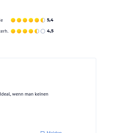
ie
5,4
terh.
4,5
 Ideal, wenn man keinen