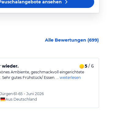
Pauschalangebote
ansehen
Alle Bewertungen (
699
)
 wieder.
5
/ 6
Eine Überra
hönes Ambiente, geschmackvoll eingerichtete
Super Ausstatt
 Sehr gutes Frühstück/ Essen. …
weiterlesen
war auch sehr 
Jürgen
61-65
•
Juni 2026
Jacque
Aus Deutschland
Aus