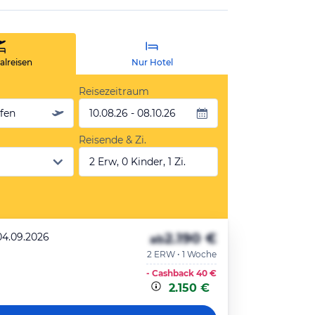
lreisen
Nur Hotel
Reisezeitraum
äfen
10.08.26 - 08.10.26
Reisende & Zi.
2 Erw, 0 Kinder, 1 Zi.
2.190 €
04.09.2026
ab
2 ERW • 1 Woche
- Cashback
40 €
2.150 €