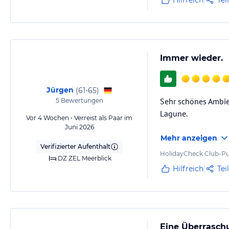
Hilfreich
Tei
Immer wieder.
Jürgen
(
61-65
)
Sehr schönes Ambien
5
Bewertungen
Lagune.
Vor 4 Wochen • Verreist als Paar im
Juni 2026
Mehr anzeigen
Verifizierter Aufenthalt
HolidayCheck Club-Pu
DZ ZEL Meerblick
Hilfreich
Tei
Eine Überrasch