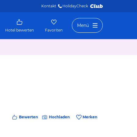
Kontakt
HolidayCheck 
Menü
Hotel bewerten
Favoriten
Bewerten
Hochladen
Merken