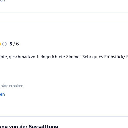
len
5
/ 6
te, geschmackvoll eingerichtete Zimmer. Sehr gutes Frühstück/ Es
nkte erhalten
len
ung von der Sussatttung