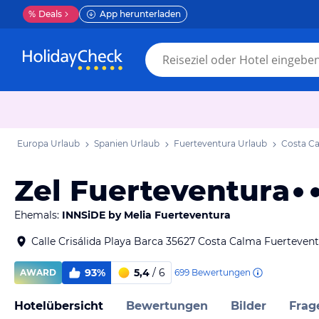
%
Deals
App herunterladen
Europa Urlaub
Spanien Urlaub
Fuerteventura Urlaub
Costa C
Zel Fuerteventura
Ehemals:
INNSiDE by Melia Fuerteventura
Calle Crisálida Playa Barca 35627 Costa Calma Fuerteven
93%
5,4
/ 6
699
Bewertungen
AWARD
Hotelübersicht
Bewertungen
Bilder
Frag