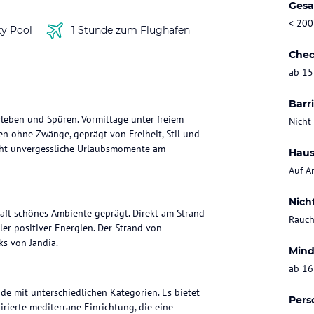
Gesa
< 200
ty Pool
1 Stunde zum Flughafen
Chec
ab 15
Barri
rleben und Spüren. Vormittage unter freiem
Nicht
en ohne Zwänge, geprägt von Freiheit, Stil und
icht unvergessliche Urlaubsmomente am
Haus
Auf A
Nich
aft schönes Ambiente geprägt. Direkt am Strand
Rauch
er positiver Energien. Der Strand von
ks von Jandia.
Mind
ab 16
de mit unterschiedlichen Kategorien. Es bietet
Pers
irierte mediterrane Einrichtung, die eine