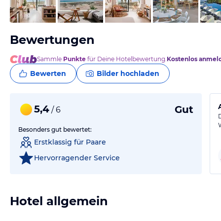
vom Hotelier, März 2026
Bewertungen
Sammle
Punkte
für Deine Hotelbewertung.
Kostenlos anmel
Bewerten
Bilder hochladen
5,4
Gut
/ 6
Besonders gut bewertet:
Erstklassig für Paare
Hervorragender Service
Hotel allgemein