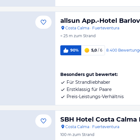
allsun App.-Hotel Barlo
Costa Calma
·
Fuerteventura
< 25 m
zum Strand
8.400
Bewertung
90%
5,0
/ 6
Besonders gut bewertet:
Für Strandliebhaber
Erstklassig für Paare
Preis-Leistungs-Verhältnis
SBH Hotel Costa Calma 
Costa Calma
·
Fuerteventura
100 m
zum Strand