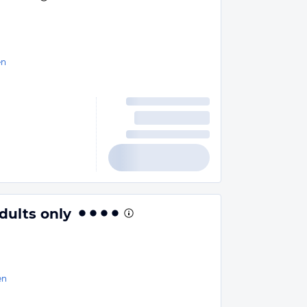
en
dults only
en