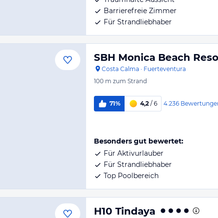
Barrierefreie Zimmer
Für Strandliebhaber
SBH Monica Beach Reso
Costa Calma
·
Fuerteventura
100 m
zum Strand
4.236
Bewertunge
71%
4,2
/ 6
Besonders gut bewertet:
Für Aktivurlauber
Für Strandliebhaber
Top Poolbereich
H10 Tindaya