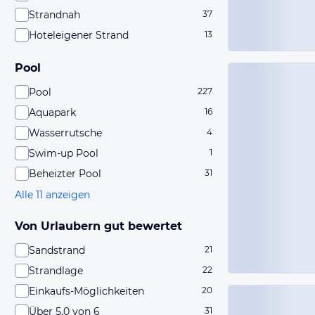
Strandnah
37
Hoteleigener Strand
13
Pool
Pool
227
Aquapark
16
Wasserrutsche
4
Swim-up Pool
1
Beheizter Pool
31
Alle 11 anzeigen
Von Urlaubern gut bewertet
Sandstrand
21
Strandlage
22
Einkaufs-Möglichkeiten
20
Über 5,0 von 6
31