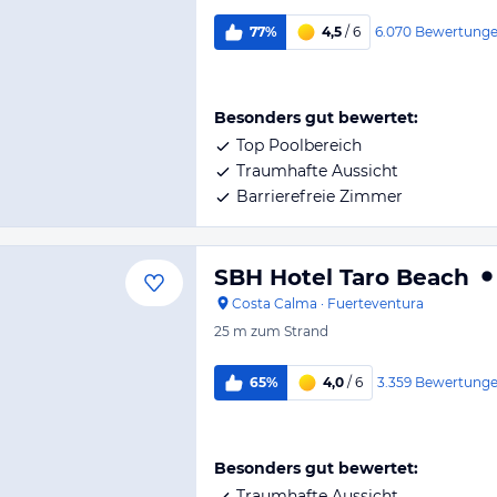
6.070
Bewertung
77%
4,5
/ 6
Besonders gut bewertet:
Top Poolbereich
Traumhafte Aussicht
Barrierefreie Zimmer
SBH Hotel Taro Beach
Costa Calma
·
Fuerteventura
25 m
zum Strand
3.359
Bewertung
65%
4,0
/ 6
Besonders gut bewertet:
Traumhafte Aussicht