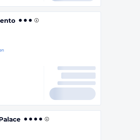
vento
en
Palace