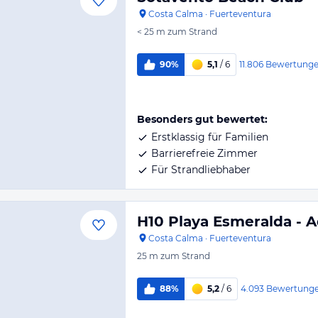
Costa Calma
·
Fuerteventura
< 25 m
zum Strand
11.806
Bewertung
90%
5,1
/ 6
Besonders gut bewertet:
Erstklassig für Familien
Barrierefreie Zimmer
Für Strandliebhaber
H10 Playa Esmeralda - A
Costa Calma
·
Fuerteventura
25 m
zum Strand
4.093
Bewertung
88%
5,2
/ 6