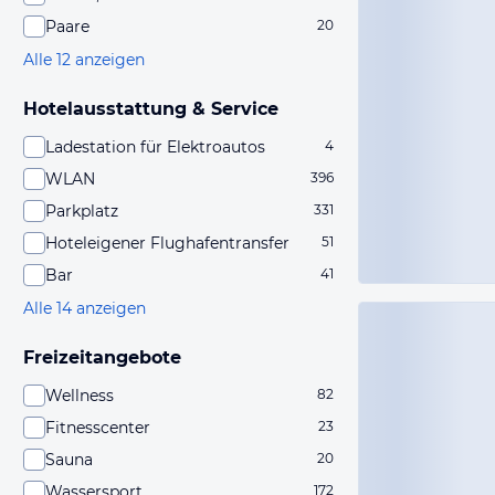
Paare
20
Alle 12 anzeigen
Hotelausstattung & Service
Ladestation für Elektroautos
4
WLAN
396
Parkplatz
331
Hoteleigener Flughafentransfer
51
Bar
41
Alle 14 anzeigen
Freizeitangebote
Wellness
82
Fitnesscenter
23
Sauna
20
Wassersport
172