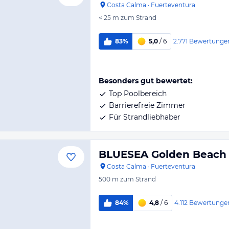
Costa Calma
·
Fuerteventura
< 25 m
zum Strand
2.771
Bewertunge
83%
5,0
/ 6
Besonders gut bewertet:
Top Poolbereich
Barrierefreie Zimmer
Für Strandliebhaber
BLUESEA Golden Beach
Costa Calma
·
Fuerteventura
500 m
zum Strand
4.112
Bewertunge
84%
4,8
/ 6