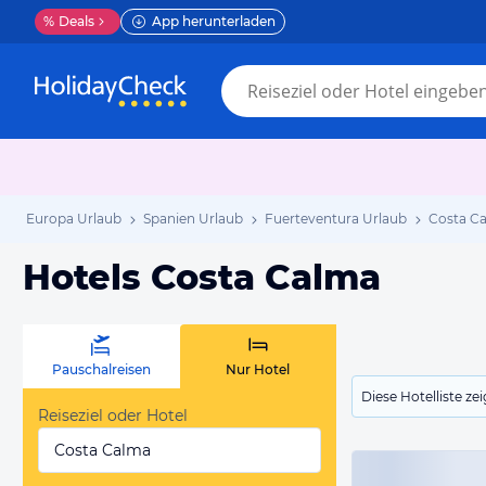
%
Deals
App herunterladen
Europa Urlaub
Spanien Urlaub
Fuerteventura Urlaub
Costa C
Hotels Costa Calma
Pauschalreisen
Nur Hotel
Diese Hotelliste z
Reiseziel oder Hotel
Costa Calma