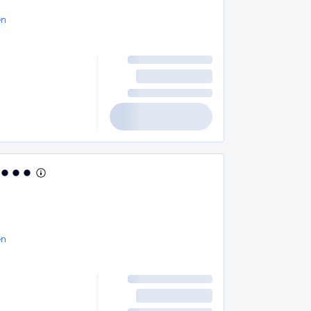
en
en