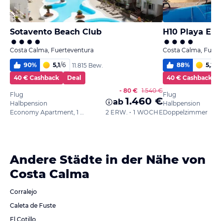
Sotavento Beach Club
H10 Playa Esm
Costa Calma, Fuerteventura
Costa Calma, Fuert
90
%
5,1
/
6
88
%
5,2
/
6
11.815 Bew.
40 € Cashback
Deal
40 € Cashback
- 80 €
1.540 €
Flug
Flug
1.460 €
ab
Halbpension
Halbpension
Economy Apartment, 1 Schlafzimmer, Balkon oder Terrasse
2 ERW. • 1 WOCHE
Doppelzimmer
Andere Städte in der Nähe von
Costa Calma
Corralejo
Caleta de Fuste
El Cotillo