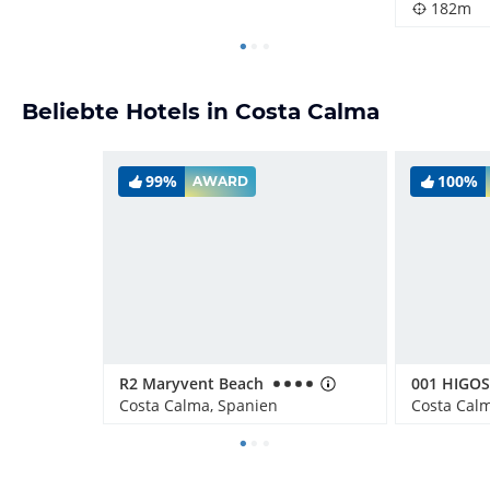
182m
Beliebte Hotels in Costa Calma
99%
100%
AWARD
R2 Maryvent Beach
001 HIGO
Costa Calma, Spanien
Costa Cal