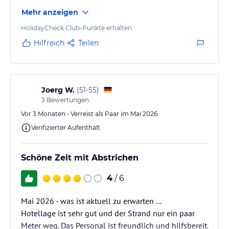
Bar Turquesa:
Diese Bar ermöglicht Ihnen während Ihres Urlaubs abends
Mehr anzeigen
angenehme Momente für Ruhe und Gespräch. Genießen Sie dabei
HolidayCheck Club-Punkte erhalten
einen Drink aus der umfangreichen Getränkekarte bei
Hilfreich
Teilen
spektakulärer Unterhaltung.
Sport und Unterhaltung
Das Hotel verfügt über 4 Swimmingpools (3 Swimmingpools für
Joerg W.
(
51-55
)
Erwachsene, einer davon im Winter beheizt, und ein Kinderpool).
3
Bewertungen
An allen Pools befinden sich Liegestühle und Sonnenschirme,
sodass Sie einfach nur die Sonne geniessen oder Ihr
Vor 3 Monaten • Verreist als Paar im Mai 2026
Lieblingsbuch lesen können.
Verifizierter Aufenthalt
Unser Hotel bietet verschiedene Sportmöglichkeiten: Tennis,
Minigolf, Tischtennis, Billard, Volleyball… In unmittelbarer Nähe ist
Schöne Zeit mit Abstrichen
zudem Wassersport möglich (externe Anbieter). Darüber hinaus
verfügt das Hotel über Tennisplätze und ein großes Fitnessstudio.
4
/ 6
Jeden Tag bereitet unser Animationsteam eine Vielzahl von
Mai 2026 - was ist aktuell zu erwarten ...
sportlichen Aktivitäten, Wettbewerben und Spielen für alle
Hotellage ist sehr gut und der Strand nur ein paar
Altersgruppen vor, mit denen Sie Entspannung und Erholung mit
Meter weg. Das Personal ist freundlich und hilfsbereit.