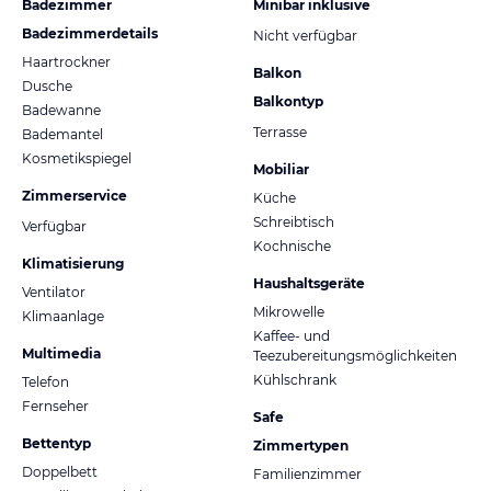
Badezimmer
Minibar inklusive
Badezimmerdetails
Nicht verfügbar
Haartrockner
Balkon
Dusche
Balkontyp
Badewanne
Terrasse
Bademantel
Kosmetikspiegel
Mobiliar
Zimmerservice
Küche
Schreibtisch
Verfügbar
Kochnische
Klimatisierung
Haushaltsgeräte
Ventilator
Mikrowelle
Klimaanlage
Kaffee- und
Multimedia
Teezubereitungsmöglichkeiten
Kühlschrank
Telefon
Fernseher
Safe
Bettentyp
Zimmertypen
Doppelbett
Familienzimmer