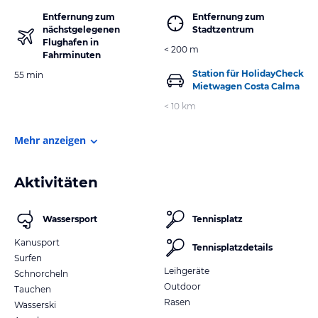
Entfernung zum
Entfernung zum
nächstgelegenen
Stadtzentrum
Flughafen in
< 200 m
Fahrminuten
Station für HolidayCheck
55 min
Mietwagen Costa Calma
< 10 km
Mehr anzeigen
Aktivitäten
Wassersport
Tennisplatz
Kanusport
Tennisplatzdetails
Surfen
Leihgeräte
Schnorcheln
Outdoor
Tauchen
Rasen
Wasserski