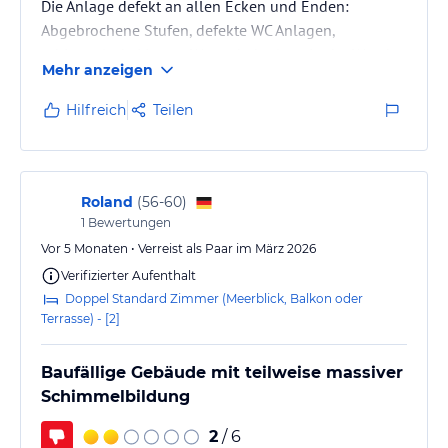
Die Anlage defekt an allen Ecken und Enden:
Abgebrochene Stufen, defekte WC Anlagen,
schimmelnde Liegen, Wasserhahn lose in der Wand,
Mehr anzeigen
Pool kalt (auch der, der sonst warm war) und
Schmutzig, Sonnenschirme defekt, Strohschirme nur
Hilfreich
Teilen
noch lückenhaft .....
Roland
(
56-60
)
1
Bewertungen
Vor 5 Monaten • Verreist als Paar im März 2026
Verifizierter Aufenthalt
Doppel Standard Zimmer (Meerblick, Balkon oder
Terrasse) - [2]
Baufällige Gebäude mit teilweise massiver
Schimmelbildung
2
/ 6