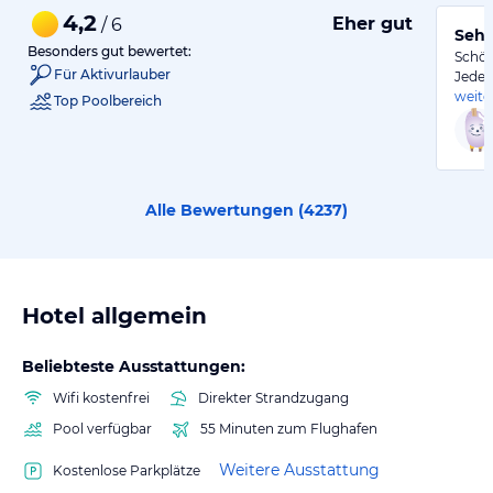
4,2
Eher gut
/ 6
Sehr
Besonders gut bewertet:
Schön
Für Aktivurlauber
Jeder
weite
Top Poolbereich
Alle Bewertungen (
4237
)
Hotel allgemein
Beliebteste Ausstattungen:
Wifi kostenfrei
Direkter Strandzugang
Pool verfügbar
55 Minuten zum Flughafen
Weitere Ausstattung
Kostenlose Parkplätze