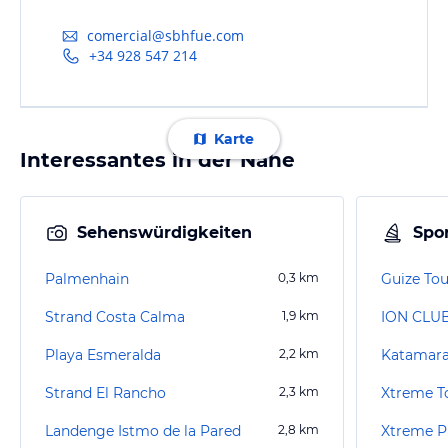
comercial@sbhfue.com
+34 928 547 214
Karte
Interessantes in der Nähe
Sehenswürdigkeiten
Spor
Palmenhain
0,3
km
Guize Tou
Strand Costa Calma
1,9
km
ION CLUB
Playa Esmeralda
2,2
km
Katamara
Strand El Rancho
2,3
km
Xtreme T
Landenge Istmo de la Pared
2,8
km
Xtreme 