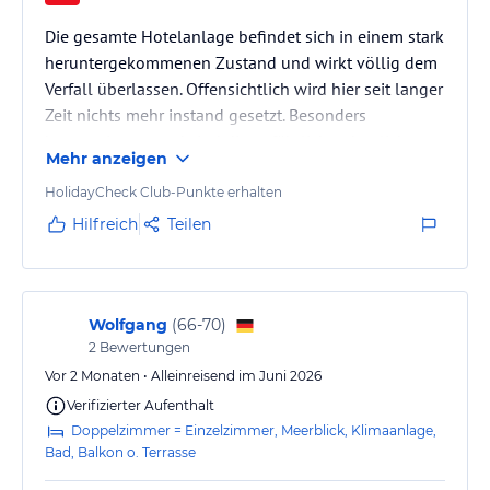
Die gesamte Hotelanlage befindet sich in einem stark
heruntergekommenen Zustand und wirkt völlig dem
Verfall überlassen. Offensichtlich wird hier seit langer
Zeit nichts mehr instand gesetzt. Besonders
besorgniserregend sind die gefährlichen baulichen
Mehr anzeigen
Mängel: massive Schimmelbildung in der großen
Halle, fehlende Teile der Außenfassade und
HolidayCheck Club-Punkte erhalten
bröckelnder, verschimmelter Gipskarton, der bereits
Hilfreich
Teilen
von der Deckenverkleidung herabfällt. Insgesamt
macht die Anlage einen vernachlässigten und
gesundheitlich bedenklichen…
Wolfgang
(
66-70
)
2
Bewertungen
Vor 2 Monaten • Alleinreisend im Juni 2026
Verifizierter Aufenthalt
Doppelzimmer = Einzelzimmer, Meerblick, Klimaanlage,
Bad, Balkon o. Terrasse