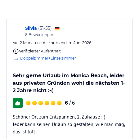
Gastronomie im Hotel
Restaurant-Buffet:
Das Hauptrestaurant bietet eine große Auswahl an Vorspeisen,
Silvia
(
51-55
)
Hauptgerichten, Salaten und Nachspeisen. Das Restaurant bietet
ein großes Angebot für Frühstück, Mittagessen und Abendessen.
8
Bewertungen
Hierzu gehören ein Grill für Fisch und Fleisch und Show-Cooking.
Vor 2 Monaten • Alleinreisend im Juni 2026
Wir weisen außerdem darauf hin, dass Männer beim Abendessen
Verifizierter Aufenthalt
lange Hosen tragen müssen; ärmellose Hemden sind nicht erlaubt.
Doppelzimmer=Einzelzimmer
Afrika-Bar:
Diese Bar befindet sich direkt am Strand und bietet in ihrer
Sehr gerne Urlaub im Monica Beach, leider
umfangreichen Getränkekarte die leckersten, raffiniertesten und
aus privaten Gründen wohl die nächsten 1-
unterschiedlichsten Cocktails und Batidos. Nebenbei genießen Sie
2 Jahre nicht :-(
grandiosen Meerblick.
6
/ 6
Pool- und Snackbar:
An unserer Poolbar bieten wir Aperitifs, leichte Gerichte und
Schöner Ort zum Entspannen, 2. Zuhause :-)
Fastfood sowie eine Vielzahl an Säften, Cocktails, Mix- und
Jeder kann seinen Urlaub so gestalten, wie man mag,
Erfrischungsgetränken.
das ist toll