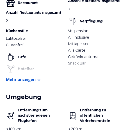
Anzahl Hotelbars insgesamt
Restaurant
3
Anzahl Restaurants insgesamt
2
Verpflegung
Küchenstile
Vollpension
All Inclusive
Laktosefrei
Mittagessen
Glutenfrei
A la Carte
Getränkeautomat
Cafe
Snack Bar
Hotelbar
Mehr anzeigen
Umgebung
Entfernung zum
Entfernung zu
nächstgelegenen
öffentlichen
Flughafen
Verkehrsmitteln
< 100 km
< 200 m