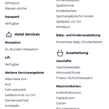
Kinderspielplatz
Whirlpool
Spielzimmer
Wasserrutsche
Kinderbecken
Sportangebote für Kinder
Aquapark
Spielplatz vor Ort
Verfügbar
Minidisco
Hotel Services
Baby- und Kinderausstattung
Kostenlose Baby-/Kinderbetten
Rezeption
24-Stunden-Rezeption
Ausstattung
Lift
Geschäfte
Verfügbar
Geschenkeladen
Weitere Serviceangebote
Minimarkt/Kiosk
Friseur-/Schönheitssalon
Wäscheservice
Arzt
Räumlichkeiten
Fahrradverleih
Aufenthaltsraum
Geldautomat vor Ort
Gepäckraum
Devisenwechsel
Garten
Hotelsafe
Raucherbereich