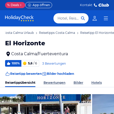
%
Deals
App öffnen
Kontakt
Hotel, Reiseziel
Costa Calma Urlaub
Reisetipps Costa Calma
Reisetipp El Horizonte
El Horizonte
Costa Calma/Fuerteventura
100%
5,6
/ 6
3 Bewertungen
Reisetipp bewerten
Bilder hochladen
Reisetippübersicht
Bewertungen
Bilder
Hotels