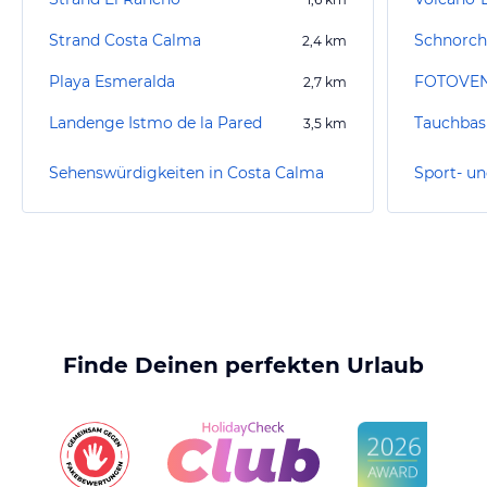
Strand Costa Calma
Schnorch
2,4
km
Playa Esmeralda
FOTOVE
2,7
km
Landenge Istmo de la Pared
3,5
km
Sehenswürdigkeiten in Costa Calma
Finde Deinen perfekten Urlaub