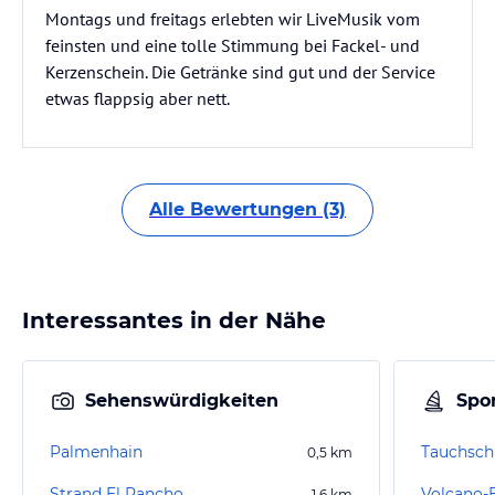
Montags und freitags erlebten wir LiveMusik vom
feinsten und eine tolle Stimmung bei Fackel- und
Kerzenschein. Die Getränke sind gut und der Service
etwas flappsig aber nett.
Alle Bewertungen (3)
Interessantes in der Nähe
Sehenswürdigkeiten
Spor
Palmenhain
Tauchschu
0,5
km
Strand El Rancho
Volcano-
1,6
km