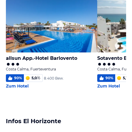
allsun App.-Hotel Barlovento
Sotavento Be
Costa Calma, Fuerteventura
Costa Calma, Fuert
90
%
5,0
/
6
90
%
5,1
/
6
8.400 Bew.
Zum Hotel
Zum Hotel
Infos El Horizonte