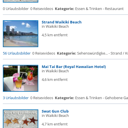
0 Urlaubsbilder
0 Reisevideos
Kategorie:
Essen & Trinken - Restaurant
Strand Waikiki Beach
in Waikiki Beach
4,5 km entfernt
56 Urlaubsbilder
0 Reisevideos
Kategorie:
Sehenswürdigke... - Strand / Kü
Mai Tai Bar (Royal Hawaiian Hotel)
in Waikiki Beach
4,6 km entfernt
3 Urlaubsbilder
0 Reisevideos
Kategorie:
Essen & Trinken - Gehobene Gas
Swat Gun Club
in Waikiki Beach
4,7 km entfernt