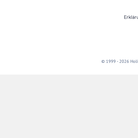
Erklär
© 1999 - 2026 Holi