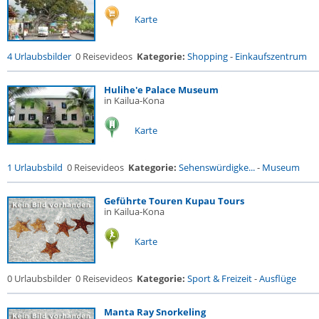
Karte
4 Urlaubsbilder
0 Reisevideos
Kategorie:
Shopping
-
Einkaufszentrum
Hulihe'e Palace Museum
in Kailua-Kona
Karte
1 Urlaubsbild
0 Reisevideos
Kategorie:
Sehenswürdigke...
-
Museum
Geführte Touren Kupau Tours
in Kailua-Kona
Karte
0 Urlaubsbilder
0 Reisevideos
Kategorie:
Sport & Freizeit
-
Ausflüge
Manta Ray Snorkeling