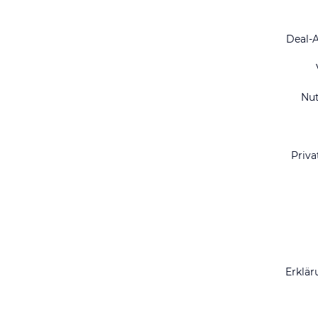
Deal-
Nu
Priva
Erklär