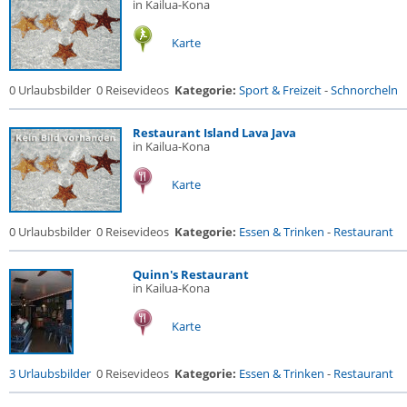
in Kailua-Kona
Karte
0 Urlaubsbilder
0 Reisevideos
Kategorie:
Sport & Freizeit
-
Schnorcheln
Restaurant Island Lava Java
in Kailua-Kona
Karte
0 Urlaubsbilder
0 Reisevideos
Kategorie:
Essen & Trinken
-
Restaurant
Quinn's Restaurant
in Kailua-Kona
Karte
3 Urlaubsbilder
0 Reisevideos
Kategorie:
Essen & Trinken
-
Restaurant