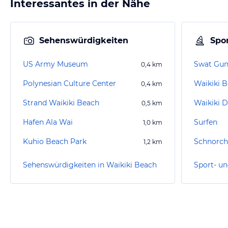
Interessantes in der Nähe
Sehenswürdigkeiten
Spor
US Army Museum
Swat Gun
0,4
km
Polynesian Culture Center
Waikiki B
0,4
km
Strand Waikiki Beach
Waikiki D
0,5
km
Hafen Ala Wai
Surfen
1,0
km
Kuhio Beach Park
Schnorch
1,2
km
Sehenswürdigkeiten in Waikiki Beach