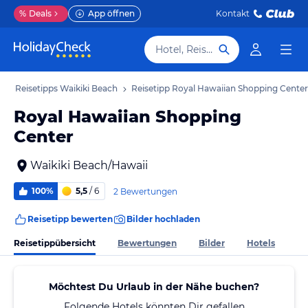
%
Deals
App öffnen
Kontakt
Hotel, Reiseziel
b
Reisetipps Waikiki Beach
Reisetipp Royal Hawaiian Shopping Center
Royal Hawaiian Shopping
Center
Waikiki Beach/Hawaii
100%
5,5
/ 6
2 Bewertungen
Reisetipp bewerten
Bilder hochladen
Reisetippübersicht
Bewertungen
Bilder
Hotels
Möchtest Du Urlaub in der Nähe buchen?
Folgende Hotels könnten Dir gefallen