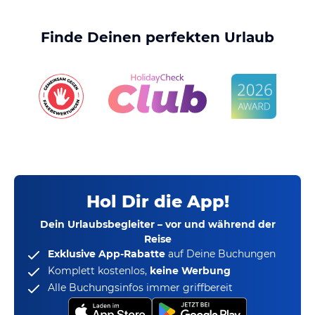
Finde Deinen perfekten Urlaub
Hol Dir die App!
Dein Urlaubsbegleiter – vor und während der
Reise
Exklusive App-Rabatte
auf Deine Buchungen
Komplett kostenlos,
keine Werbung
Alle Buchungsinfos immer griffbereit