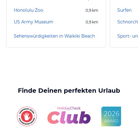
Honolulu Zoo
Surfen
0,9
km
US Army Museum
Schnorch
0,9
km
Sehenswürdigkeiten in Waikiki Beach
Finde Deinen perfekten Urlaub