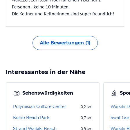
Personen - keine 10 Minuten.
Die Kellner und Kellnerinnen sind super freundlich!
Alle Bewertungen (1)
Interessantes in der Nähe
Sehenswürdigkeiten
Spor
Polynesian Culture Center
Waikiki D
0,2
km
Kuhio Beach Park
Swat Gun
0,7
km
Strand Waikiki Beach
Waikiki B
0,9
km