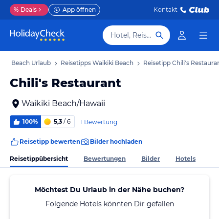
%
Deals
App öffnen
Kontakt
Hotel, Reiseziel
kiki Beach Urlaub
Reisetipps Waikiki Beach
Reisetipp Chili's Restaura
Chili's Restaurant
Waikiki Beach/Hawaii
100%
5,3
/ 6
1 Bewertung
Reisetipp bewerten
Bilder hochladen
Reisetippübersicht
Bewertungen
Bilder
Hotels
Möchtest Du Urlaub in der Nähe buchen?
Folgende Hotels könnten Dir gefallen