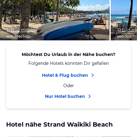
Bild melden
Bild m
von Joachim
von Joach
Möchtest Du Urlaub in der Nähe buchen?
Folgende Hotels könnten Dir gefallen
Hotel & Flug buchen
Oder
Nur Hotel buchen
Hotel nähe Strand Waikiki Beach