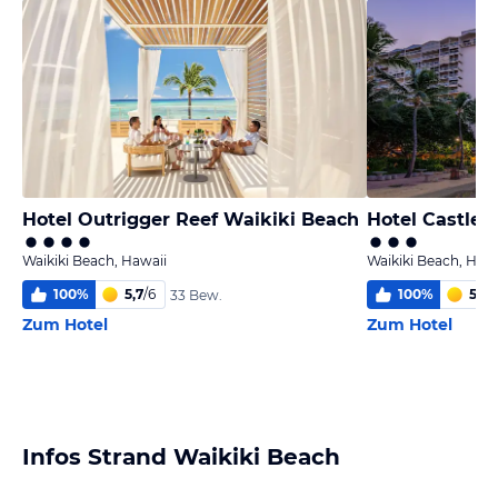
Hotel Outrigger Reef Waikiki Beach
Hotel Castle 
Waikiki Beach, Hawaii
Waikiki Beach, Hawa
100
%
5,7
/
6
100
%
5,0
/
33 Bew.
Zum Hotel
Zum Hotel
Infos Strand Waikiki Beach