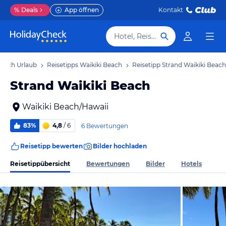
%
Deals
App öffnen
Kontakt
Hotel, Reiseziel
Beach Urlaub
Reisetipps Waikiki Beach
Reisetipp Strand Waikiki Beach
Strand Waikiki Beach
Waikiki Beach/Hawaii
83%
4,8
/ 6
6 Bewertungen
Reisetipp bewerten
Bilder hochladen
Reisetippübersicht
Bewertungen
Bilder
Hotels