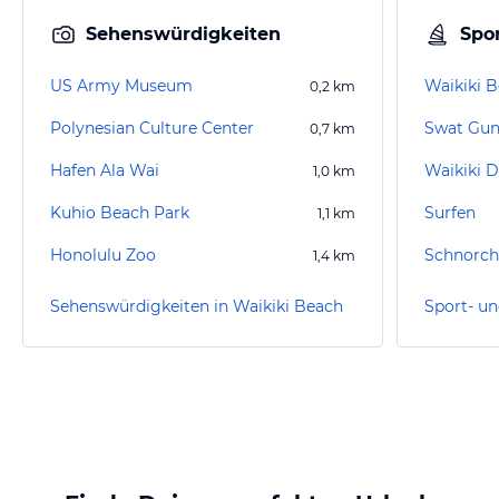
Sehenswürdigkeiten
Spor
US Army Museum
Waikiki B
0,2
km
Polynesian Culture Center
Swat Gun
0,7
km
Hafen Ala Wai
Waikiki D
1,0
km
Kuhio Beach Park
Surfen
1,1
km
Honolulu Zoo
Schnorch
1,4
km
Sehenswürdigkeiten in Waikiki Beach