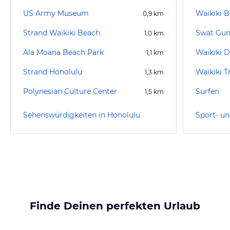
US Army Museum
Waikiki B
0,9
km
Strand Waikiki Beach
Swat Gun
1,0
km
Ala Moana Beach Park
Waikiki D
1,1
km
Strand Honolulu
Waikiki T
1,3
km
Polynesian Culture Center
Surfen
1,5
km
Sehenswürdigkeiten in Honolulu
Finde Deinen perfekten Urlaub