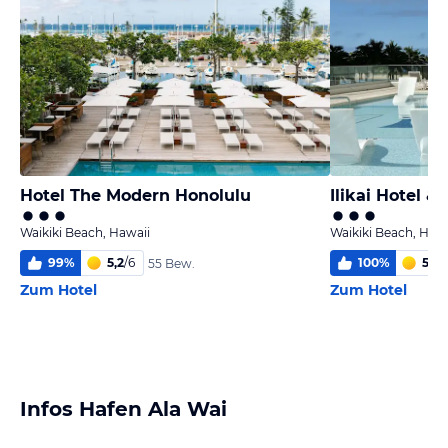
Hotel The Modern Honolulu
Ilikai Hotel &
Waikiki Beach, Hawaii
Waikiki Beach, Hawa
99
%
5,2
/
6
100
%
5,9
/
55 Bew.
Zum Hotel
Zum Hotel
Infos Hafen Ala Wai