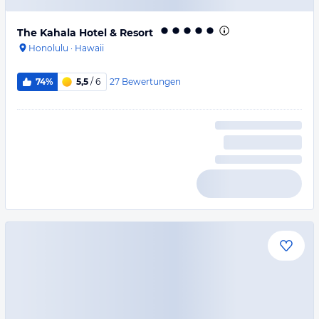
The Kahala Hotel & Resort
Honolulu
·
Hawaii
27
Bewertungen
74%
5,5
/ 6