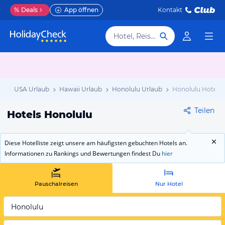
%
Deals
App öffnen
Kontakt
Hotel, Reiseziel
ub
USA Urlaub
Hawaii Urlaub
Honolulu Urlaub
Honolulu Hotels
Teilen
Hotels Honolulu
Diese Hotelliste zeigt unsere am häufigsten gebuchten Hotels an.
Informationen zu Rankings und Bewertungen findest Du
hier
Pauschalreisen
Nur Hotel
Honolulu