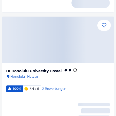
HI Honolulu University Hostel
Honolulu
·
Hawaii
2
Bewertungen
100%
4,6
/ 6