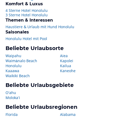
Komfort & Luxus
4 Sterne Hotel Honolulu
3 Sterne Hotel Honolulu
Themen & Interessen
Haustiere & Urlaub mit Hund Honolulu
Saisonales
Honolulu Hotel mit Pool
Beliebte Urlaubsorte
Waipahu
Aiea
Waimānalo Beach
Kapolei
Honolulu
Kailua
Kaaawa
Kaneohe
Waikiki Beach
Beliebte Urlaubsgebiete
O'ahu
Molokaʻi
Beliebte Urlaubsregionen
Florida
Alabama