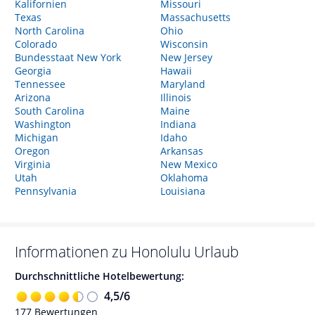
Kalifornien
Missouri
Texas
Massachusetts
North Carolina
Ohio
Colorado
Wisconsin
Bundesstaat New York
New Jersey
Georgia
Hawaii
Tennessee
Maryland
Arizona
Illinois
South Carolina
Maine
Washington
Indiana
Michigan
Idaho
Oregon
Arkansas
Virginia
New Mexico
Utah
Oklahoma
Pennsylvania
Louisiana
Informationen zu
Honolulu
Urlaub
Durchschnittliche Hotelbewertung:
4,5
/
6
177
Bewertungen