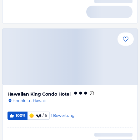
Hawaiian King Condo Hotel
Honolulu
·
Hawaii
1
Bewertung
100%
4,6
/ 6