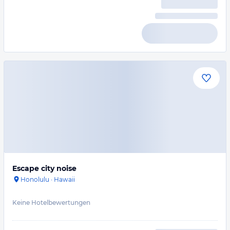
Escape city noise
Honolulu
·
Hawaii
Keine Hotelbewertungen