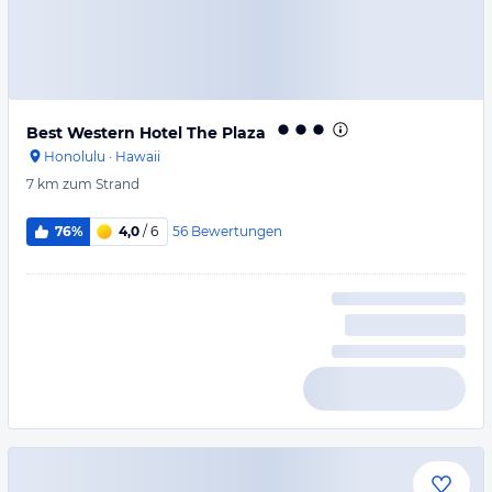
Best Western Hotel The Plaza
Honolulu
·
Hawaii
7 km
zum Strand
56
Bewertungen
76%
4,0
/ 6