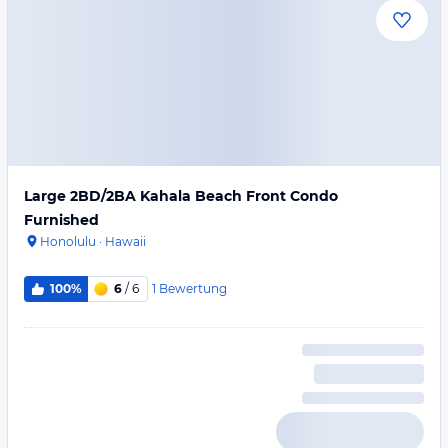
Large 2BD/2BA Kahala Beach Front Condo
Furnished
Honolulu
·
Hawaii
1
Bewertung
100%
6
/ 6